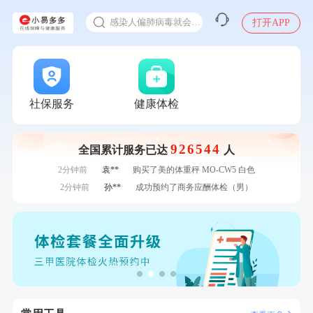
十大理由告诉你为什么要买保险
感染人偏肺病毒就会得肺炎吗
打开APP
7分钟前
江**
成功预约了女性VIP体检套餐
入职体检在线预约
7分钟前
陆**
购买了固本堂阿胶糕传统口味400g
甲状腺癌怎么筛查
刚刚
罗**
购买了美的体重秤 MO-CW5 白色
刚刚
罗**
购买了美的体重秤 MO-CW5 白色
刚刚
黄**
成功预约了中老年套餐
社保服务
健康体检
刚刚
黄**
成功预约了中老年套餐
1分钟前
陈**
成功预约了精英体检套餐
926544
全国累计服务已达
人
1分钟前
谭**
购买了中粮可益康红豆薏米粉500g
2分钟前
袁**
购买了美的体重秤 MO-CW5 白色
2分钟前
孙**
成功预约了商务应酬体检（男）
4分钟前
孙**
成功预约了商务应酬体检（男）
4分钟前
袁**
购买了美的体重秤 MO-CW5 白色
6分钟前
黎**
购买了厨房家用多功能不锈钢刀具六件套装
6分钟前
董**
成功预约了男性体检套餐
7分钟前
江**
成功预约了女性VIP体检套餐
7分钟前
陆**
购买了固本堂阿胶糕传统口味400g
刚刚
罗**
购买了美的体重秤 MO-CW5 白色