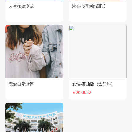
人生枷锁测试
潜在心理创伤测试
恋爱自卑测评
女性-普通版（含妇科）
2938.32
￥