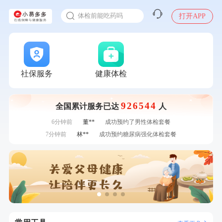
2025年了，给父母约个体检
刚刚
林**
成功预约糖尿病强化体检套餐
体检前能吃药吗
打开APP
刚刚
林**
成功预约糖尿病强化体检套餐
十大理由告诉你为什么要买保险
1分钟前
杜**
成功预约了标准体检套餐（男）
感染人偏肺病毒就会得肺炎吗
1分钟前
黎**
购买了厨房家用多功能不锈钢刀具六件套装
入职体检在线预约
2分钟前
何**
购买了姚朵朵-1000g粗粮生活礼盒
甲状腺癌怎么筛查
2分钟前
黄**
成功预约了中老年套餐
社保服务
健康体检
4分钟前
叶**
成功预约了男性婚前体检基础套餐
4分钟前
毛**
购买了汤臣倍健多维男士多种维生素矿物质片1.5g*60片*2
926544
瓶
全国累计服务已达
人
6分钟前
林**
购买了宁安堡新疆无核红枣干150g*2
6分钟前
董**
成功预约了男性体检套餐
7分钟前
林**
成功预约糖尿病强化体检套餐
7分钟前
周**
购买了BP3颈椎热敷枕
刚刚
林**
购买了小熊电烤箱 DKX-F10M6
刚刚
林**
购买了小熊电烤箱 DKX-F10M6