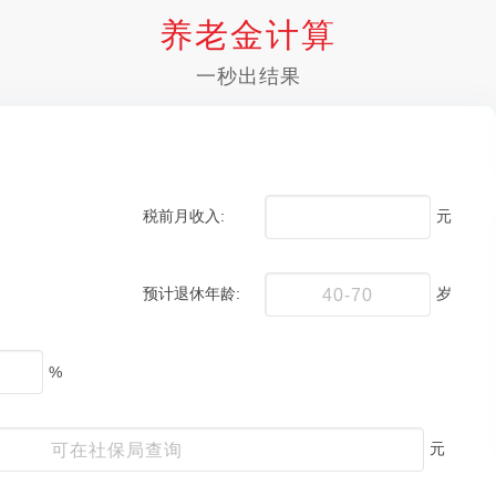
养老金计算
一秒出结果
税前月收入:
元
预计退休年龄:
岁
%
元