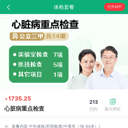
体检套餐
打开APP
1735.25
￥
213
心脏病重点检查
加入对比
已约
套餐内容
中年体检/
肝胆检查/
中青年（18-44岁）/