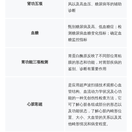
肾功五项
风以及高血压、糖尿病等的辅助
诊断
甄别糖尿病及高、低血糖症；检
血糖
测糖尿病血糖变化指标；确定血
糖监控指标
胃蛋白酶原反映了不同部位胃粘
胃功能三项检测
膜的形态和功能，对胃部疾病的
鉴别、诊断有重要作用
是应用超声波扫描技术观察心血
管结构、血流动力学状况及心功
能的一种无创伤性检查方法，它
心脏彩超
可了解心脏各组成部分的形态以
及功能状态，了解心脏内畸形位
置、大小、大血管的关系以及其
他畸形情况和病变程度。