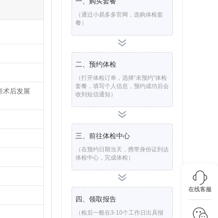
一、购买套餐
（通过小易多多官网，选购体检套
餐）
二、预约体检
（打开体检订单，选择“未预约”体检
套餐，填写个人信息，预约成功后会
癌术后发展
收到短信通知）
三、前往体检中心
（在预约日期当天，携带身份证到达
体检中心，完成体检）
在线客服
四、领取报告
（检后一般在3-10个工作日出具报