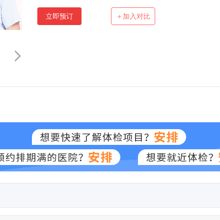
立即预订
＋加入对比