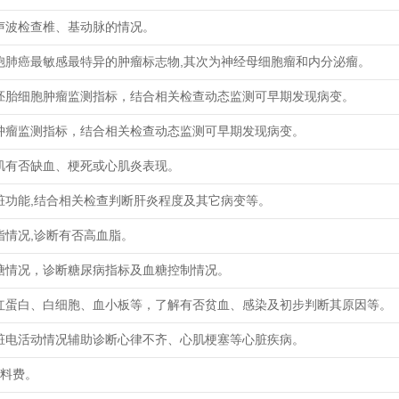
声波检查椎、基动脉的情况。
胞肺癌最敏感最特异的肿瘤标志物,其次为神经母细胞瘤和内分泌瘤。
胚胎细胞肿瘤监测指标，结合相关检查动态监测可早期发现病变。
肿瘤监测指标，结合相关检查动态监测可早期发现病变。
肌有否缺血、梗死或心肌炎表现。
脏功能,结合相关检查判断肝炎程度及其它病变等。
脂情况,诊断有否高血脂。
糖情况，诊断糖尿病指标及血糖控制情况。
红蛋白、白细胞、血小板等，了解有否贫血、感染及初步判断其原因等。
脏电活动情况辅助诊断心律不齐、心肌梗塞等心脏疾病。
材料费。