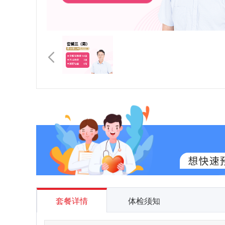
套餐详情
体检须知