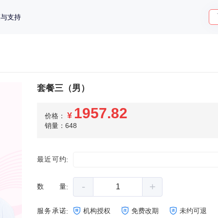
策与支持
套餐三（男）
1957.82
¥
价格：
销量：648
最近可约
:
-
+
数量
:
服务承诺
机构授权
免费改期
未约可退
: