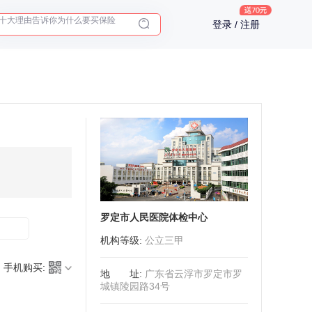
十大理由告诉你为什么要买保险
登录 / 注册
入职体检在线预约
2025年了，给父母预约体检
罗定市人民医院体检中心
机构等级
:
公立三甲
手机购买:
地址
:
广东省云浮市罗定市罗
城镇陵园路34号