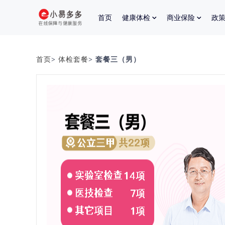
首页
健康体检
商业保险
政
首页
>
体检套餐
> 套餐三（男）