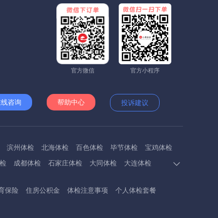
官方微信
官方小程序
在线咨询
帮助中心
投诉建议
滨州体检
北海体检
百色体检
毕节体检
宝鸡体检
检
成都体检
石家庄体检
大同体检
大连体检
多斯体检
鄂州体检
抚顺体检
阜阳体检
福州体检
育保险
住房公积金
体检注意事项
个人体检套餐
体检
呼和浩特体检
呼伦贝尔体检
葫芦岛体检
体检
衡阳体检
怀化体检
惠州体检
河源体检