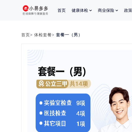
首页
健康体检
商业保险
政
首页
>
体检套餐
> 套餐一（男）