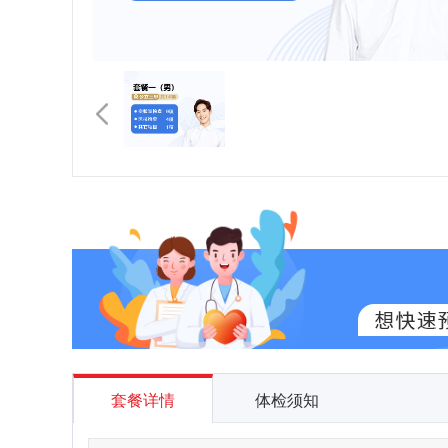
套餐详情
体检须知