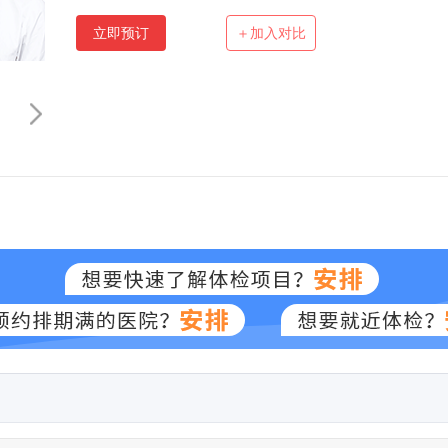
立即预订
＋加入对比