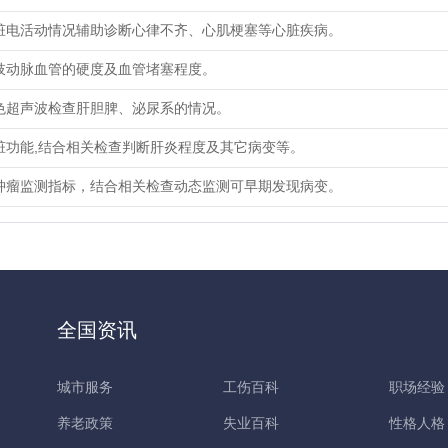
脏电活动情况辅助诊断心律不齐、心肌梗塞等心脏疾病。
肢动脉血管的硬度及血管堵塞程度。
色超声波检查肝胆脾、泌尿系的情况。
脏功能,结合相关检查判断肝炎程度及其它病变等。
肿瘤监测指标，结合相关检查动态监测可早期发现病变。
全国资讯
城市服务
工伤百科
职场经验
养老政策
失业百科
性格人格