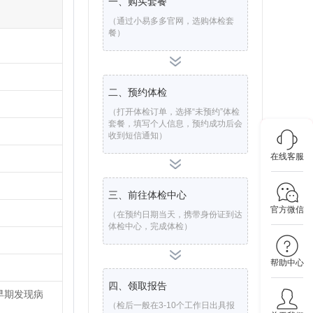
一、购买套餐
（通过小易多多官网，选购体检套
餐）
二、预约体检
（打开体检订单，选择“未预约”体检
套餐，填写个人信息，预约成功后会
收到短信通知）
在线客服
三、前往体检中心
官方微信
（在预约日期当天，携带身份证到达
体检中心，完成体检）
帮助中心
四、领取报告
早期发现病
（检后一般在3-10个工作日出具报