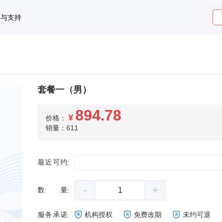
策与支持
套餐一（男）
894.78
¥
价格：
销量：611
最近可约
:
-
+
数量
:
服务承诺
机构授权
免费改期
未约可退
: