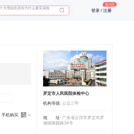
十大理由告诉你为什么要买保险
登录 / 注册
入职体检在线预约
2025年了，给父母预约体检
罗定市人民医院体检中心
机构等级
:
公立三甲
手机购买:
地址
:
广东省云浮市罗定市罗
城镇陵园路34号