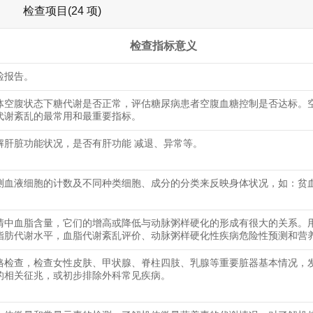
检查项目(24 项)
检查指标意义
检报告。
体空腹状态下糖代谢是否正常，评估糖尿病患者空腹血糖控制是否达标。
代谢紊乱的最常用和最重要指标。
解肝脏功能状况，是否有肝功能 减退、异常等。
测血液细胞的计数及不同种类细胞、成分的分类来反映身体状况，如：贫
清中血脂含量，它们的增高或降低与动脉粥样硬化的形成有很大的关系。
脂肪代谢水平，血脂代谢紊乱评价、动脉粥样硬化性疾病危险性预测和营
格检查，检查女性皮肤、甲状腺、脊柱四肢、乳腺等重要脏器基本情况，
的相关征兆，或初步排除外科常见疾病。