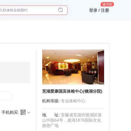
入职体检在线预约
登录 / 注册
2025年了，给父母预约体检
芜湖爱康国宾体检中心(镜湖分院)
机构等级
:
专业体检中心
手机购买:
地址
:
安徽省芜湖市镜湖区黄
山中路64号，鼎湖1876国际文化
旅游广场