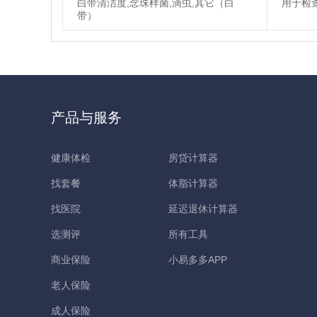
白带清洁度,念珠样菌,滴虫,其它（白
用于检
带）
产品与服务
健康体检
房贷计算器
找套餐
体脂计算器
找医院
延迟退休计算器
选测评
所有工具
商业保险
小易多多APP
老人保险
成人保险