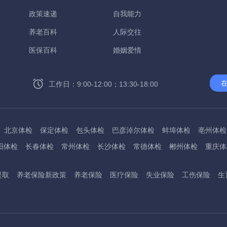
政策速递
自我能力
养老百科
人际交往
医保百科
婚姻爱情
工作日：9:00-12:00；13:30-18:00
北京体检
保定体检
包头体检
巴彦淖尔体检
蚌埠体检
亳州体检
阳体检
长春体检
常州体检
长沙体检
常德体检
郴州体检
重庆体
州体检
东方体检
德阳体检
达州体检
大理体检
石嘴山体检
鄂尔
提取
养老保险新政策
养老保险
医疗保险
失业保险
工伤保险
生
桂林体检
贵港体检
广元体检
贵阳体检
红河体检
邯郸体检
衡水
淮南体检
淮北体检
菏泽体检
鹤壁体检
许昌体检
黄石体检
黄冈
州体检
吉林体检
齐齐哈尔体检
鸡西体检
嘉兴体检
金华体检
景