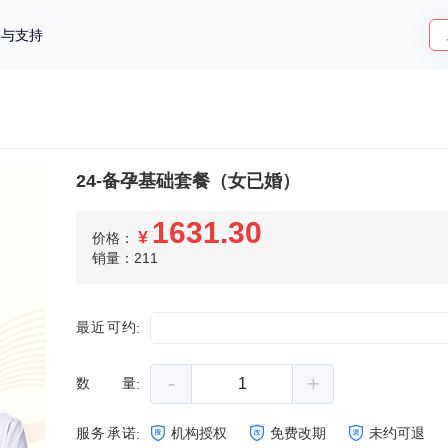
策与支持
24-备孕基础套餐（女已婚）
1631.30
¥
价格：
销量：211
最近可约
:
-
+
数量
:
服务承诺
机构授权
免费改期
未约可退
: