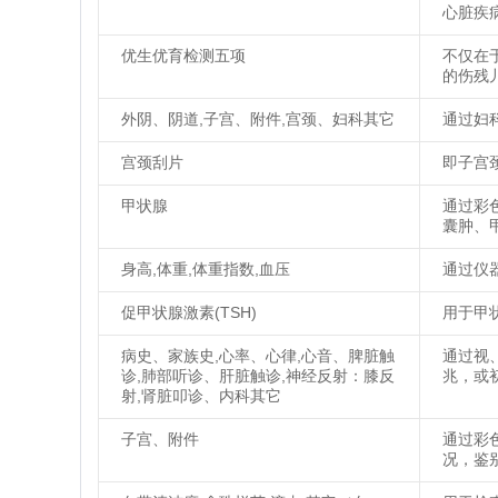
心脏疾
优生优育检测五项
不仅在
的伤残
外阴、阴道,子宫、附件,宫颈、妇科其它
通过妇
宫颈刮片
即子宫
甲状腺
通过彩
囊肿、
身高,体重,体重指数,血压
通过仪
促甲状腺激素(TSH)
用于甲
病史、家族史,心率、心律,心音、脾脏触
通过视
诊,肺部听诊、肝脏触诊,神经反射：膝反
兆，或
射,肾脏叩诊、内科其它
子宫、附件
通过彩
况，鉴