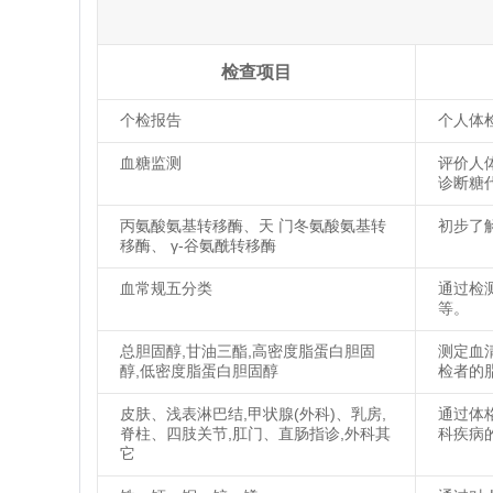
检查项目
个检报告
个人体
血糖监测
评价人
诊断糖
丙氨酸氨基转移酶、天 门冬氨酸氨基转
初步了
移酶、 γ-谷氨酰转移酶
血常规五分类
通过检
等。
总胆固醇,甘油三酯,高密度脂蛋白胆固
测定血
醇,低密度脂蛋白胆固醇
检者的
皮肤、浅表淋巴结,甲状腺(外科)、乳房,
通过体
脊柱、四肢关节,肛门、直肠指诊,外科其
科疾病
它