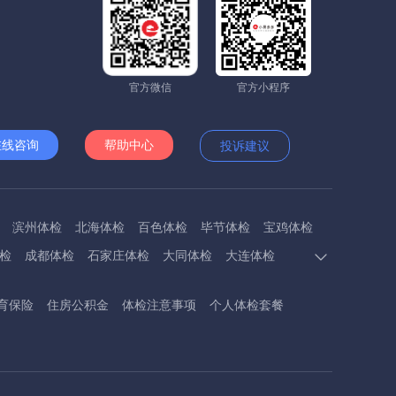
官方微信
官方小程序
在线咨询
帮助中心
投诉建议
滨州体检
北海体检
百色体检
毕节体检
宝鸡体检
检
成都体检
石家庄体检
大同体检
大连体检
多斯体检
鄂州体检
抚顺体检
阜阳体检
福州体检
育保险
住房公积金
体检注意事项
个人体检套餐
体检
呼和浩特体检
呼伦贝尔体检
葫芦岛体检
体检
衡阳体检
怀化体检
惠州体检
河源体检
德镇体检
九江体检
吉安体检
济南体检
济宁体检