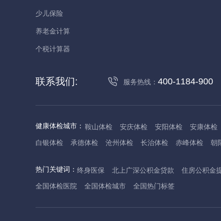
少儿保险
养老金计算
个税计算器
联系我们:
400-1184-900
服务热线：
健康体检城市：
鞍山体检
安庆体检
安阳体检
安康体检
白银体检
承德体检
沧州体检
长治体检
赤峰体检
朝
丹东体检
大庆体检
东营体检
德州体检
东莞体检
儋
热门关键词：
终身医保
北上广深公积金贷款
住房公积金
抚州体检
佛山体检
防城港体检
赣州体检
广州体检
全国体检医院
全国体检城市
全国热门标签
哈尔滨体检
淮安体检
杭州体检
湖州体检
合肥体检
河池体检
海口体检
汉中体检
晋城体检
晋中体检
锦