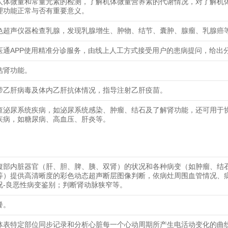
人体微量和常量元素的检测，了解机体微量营养素的代谢情况，对了解机
理功能正常与否有重要意义。
色超声仪器检查乳腺，发现乳腺增生、肿物、结节、囊肿、腺瘤、乳腺癌
医通APP使用精准分诊服务，由线上人工方式接受用户的患病提问，给出
估肾功能。
带乙肝病毒及体内乙肝抗体情况，指导注射乙肝疫苗。
查泌尿系统疾病，如泌尿系统感染、肿瘤、结石及了解肾功能，还可用于
疾病，如糖尿病、高血压、肝炎等。
腹部内脏器官（肝、胆、脾、胰、双肾）的状况和各种病变（如肿瘤、结
等）提供高清晰度的彩色动态超声断层图像判断，依病灶周围血管情况、
况-良恶性病变鉴别；判断肾动脉狭窄等。
餐。
体表特定部位同步记录和分析心脏每一个心动周期所产生电活动变化的曲