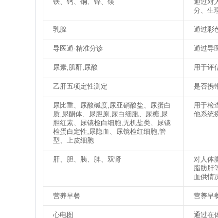
铁、钙、铜、锌、镁
通过对
分、生
乳腺
通过彩
导医通-精准分诊
通过导
尿素,肌酐,尿酸
用于评
乙肝五项定性测定
是否携
尿比重、尿酸碱度,尿亚硝酸盐、尿蛋白
用于检
质,尿酮体、尿胆原,尿白细胞、尿糖,尿
他系统
胆红素、尿镜检白细胞,无机盐类、尿镜
检蛋白定性,尿隐血、尿镜检红细胞,管
型、上皮细胞
肝、胆、胰、脾、双肾
对人体
脂肪肝
血供情
营养早餐
营养早
心电图
通过在