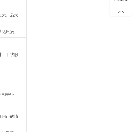
先天、后天
常见疾病。
肿、甲状腺
的相关征
部回声的情