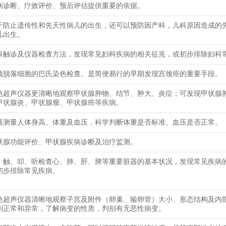
病诊断、疗效评价、预后评估提供重要的依据。
于防止遗传性和先天性病儿的出生，还可以预防因产科，儿科原因造成的
儿出生。
科触诊及仪器检查方法，发现常见妇科疾病的相关征兆，或初步排除妇科
颈脱落细胞的巴氏染色检查。是简便易行的早期发现宫颈癌的重要手段。
色超声仪器更清晰地观察甲状腺肿物、结节、肿大、炎症；可发现甲状腺
甲状腺炎、甲状腺瘤、甲状腺癌等疾病。
器测量人体身高、体重及血压，科学判断体重是否标准、血压是否正常。
状腺功能评价、甲状腺疾病诊断及治疗监测。
、触、叩、听检查心、肺、肝、脾等重要脏器的基本状况，发现常见疾病
初步排除常见疾病。
色超声仪器清晰地观察子宫及附件（卵巢、输卵管）大小、形态结构及内
别正常和异常，了解病变的性质，判别有无恶性病变。