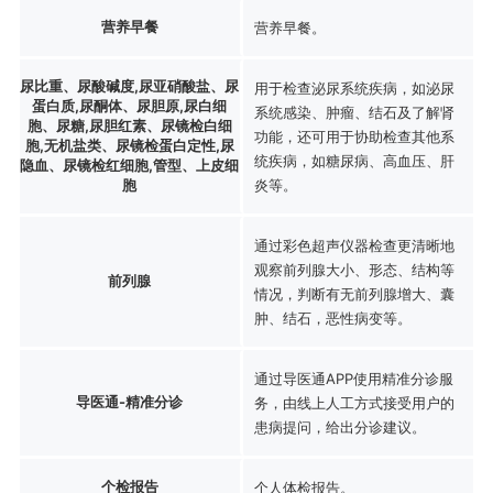
营养早餐
营养早餐。
尿比重、尿酸碱度,尿亚硝酸盐、尿
用于检查泌尿系统疾病，如泌尿
蛋白质,尿酮体、尿胆原,尿白细
系统感染、肿瘤、结石及了解肾
胞、尿糖,尿胆红素、尿镜检白细
功能，还可用于协助检查其他系
胞,无机盐类、尿镜检蛋白定性,尿
统疾病，如糖尿病、高血压、肝
隐血、尿镜检红细胞,管型、上皮细
胞
炎等。
通过彩色超声仪器检查更清晰地
观察前列腺大小、形态、结构等
前列腺
情况，判断有无前列腺增大、囊
肿、结石，恶性病变等。
通过导医通APP使用精准分诊服
导医通-精准分诊
务，由线上人工方式接受用户的
患病提问，给出分诊建议。
个检报告
个人体检报告。