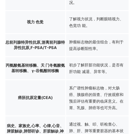
况。
了解视力状况，判断眼睛视力、
视力 色觉
色觉功 能。
肿瘤标志物的最佳组合，有利于
总前列腺特异性抗原,游离前列腺特
异性抗原,F-PSA/T-PSA
提高诊断阳性率。
初步了解肝脏功能状况，是否有
丙氨酸氨基转移酶、天 门冬氨酸氨
基转移酶、 γ-谷氨酰转移酶
肝功能 减退、异常等。
系广谱性肿瘤标志物，对大肠
癌、胰腺癌的筛查、疗效观察和
癌胚抗原定量(CEA)
预后评估有重要的临床意义。在
胃、乳腺、肺癌等也可升高。
通过视、触、叩、听检查心、
病史、家族史,心率、心律,心音、
肺、肝、脾等重要脏器的基本状
脾脏触诊,肺部听诊、肝脏触诊,神