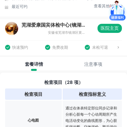
查看其他时间
最近可约
芜湖爱康国宾体检中心(镜湖分院)
医院主页
安徽省芜湖市镜湖区黄山中路64号，鼎湖1876国际文化旅游广场
快速预约
免费改期
未检可退
套餐详情
注意事项
检查项目（28 项）
检查项目
检查指标意义
通过在体表特定部位同步记录和
分析心脏每一个心动周期所产生
心电图
电活动变化的曲线图形，为心脏
疾病诊断、疗效评价、预后评估