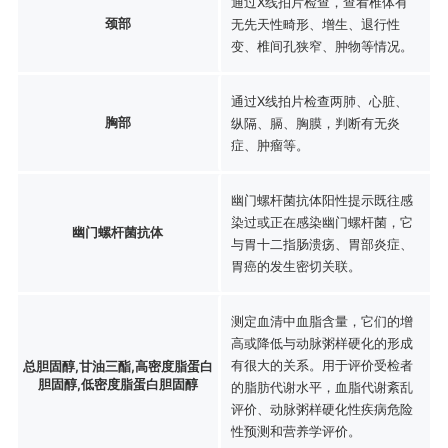
通过X线拍片检查，查看椎体有
颈部
无先天性畸形、增生、退行性
变、椎间孔狭窄、肿物等情况。
通过X线拍片检查两肺、心脏、
胸部
纵隔、膈、胸膜，判断有无炎
症、肿瘤等。
幽门螺杆菌抗体阳性提示既往感
染过或正在感染幽门螺杆菌，它
幽门螺杆菌抗体
与胃十二指肠溃疡、胃部炎症、
胃癌的发生密切关联。
测定血清中血脂含量，它们的增
高或降低与动脉粥样硬化的形成
有很大的关系。用于评价受检者
总胆固醇,甘油三酯,高密度脂蛋白
胆固醇,低密度脂蛋白胆固醇
的脂肪代谢水平，血脂代谢紊乱
评价、动脉粥样硬化性疾病危险
性预测和营养学评价。