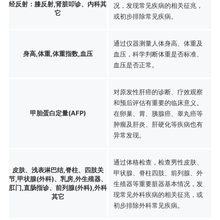
经反射：膝反射,肾脏叩诊、内科其
况，发现常见疾病的相关征兆，
它
或初步排除常见疾病。
通过仪器测量人体身高、体重及
身高,体重,体重指数,血压
血压，科学判断体重是否标准、
血压是否正常。
对原发性肝癌的诊断、疗效观察
和预后评估有重要的临床意义。
甲胎蛋白定量(AFP)
在卵巢、胃、胰腺癌、睾丸癌等
肿瘤及肝炎、肝硬化等疾病也有
异常发现。
通过体格检查，检查男性皮肤、
皮肤、浅表淋巴结,脊柱、四肢关
甲状腺、脊柱四肢、前列腺、外
节,甲状腺(外科)、乳房,外生殖器、
生殖器等重要脏器基本情况，发
肛门,直肠指诊、前列腺(外科),外科
现常见外科疾病的相关征兆，或
其它
初步排除外科常见疾病。