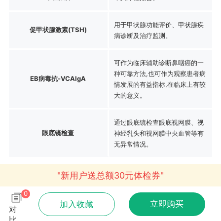
用于甲状腺功能评价、甲状腺疾
促甲状腺激素(TSH)
病诊断及治疗监测。
可作为临床辅助诊断鼻咽癌的一
种可靠方法,也可作为观察患者病
EB病毒抗-VCAIgA
情发展的有益指标,在临床上有较
大的意义。
通过眼底镜检查眼底视网膜、视
眼底镜检查
神经乳头和视网膜中央血管等有
无异常情况。
"新用户送总额30元体检券"
0
立即购买
加入收藏
对
比