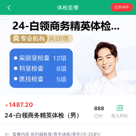
体检套餐
打开APP
1487.20
￥
888
24-白领商务精英体检（男）
加入对比
已约
套餐内容
前列腺检查/
青年体检/
青年(15-35岁)/