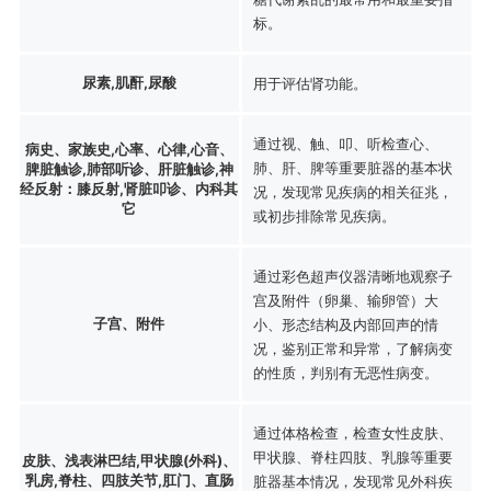
标。
尿素,肌酐,尿酸
用于评估肾功能。
通过视、触、叩、听检查心、
病史、家族史,心率、心律,心音、
肺、肝、脾等重要脏器的基本状
脾脏触诊,肺部听诊、肝脏触诊,神
经反射：膝反射,肾脏叩诊、内科其
况，发现常见疾病的相关征兆，
它
或初步排除常见疾病。
通过彩色超声仪器清晰地观察子
宫及附件（卵巢、输卵管）大
子宫、附件
小、形态结构及内部回声的情
况，鉴别正常和异常，了解病变
的性质，判别有无恶性病变。
通过体格检查，检查女性皮肤、
甲状腺、脊柱四肢、乳腺等重要
皮肤、浅表淋巴结,甲状腺(外科)、
乳房,脊柱、四肢关节,肛门、直肠
脏器基本情况，发现常见外科疾