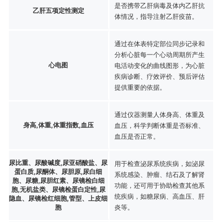
是否携带乙肝病毒及体内乙肝抗
乙肝五项定性测定
体情况，指导注射乙肝疫苗。
通过在体表特定部位同步记录和
分析心脏每一个心动周期所产生
心电图
电活动变化的曲线图形，为心脏
疾病诊断、疗效评价、预后评估
提供重要的依据。
通过仪器测量人体身高、体重及
身高,体重,体重指数,血压
血压，科学判断体重是否标准、
血压是否正常。
尿比重、尿酸碱度,尿亚硝酸盐、尿
用于检查泌尿系统疾病，如泌尿
蛋白质,尿酮体、尿胆原,尿白细
系统感染、肿瘤、结石及了解肾
胞、尿糖,尿胆红素、尿镜检白细
功能，还可用于协助检查其他系
胞,无机盐类、尿镜检蛋白定性,尿
统疾病，如糖尿病、高血压、肝
隐血、尿镜检红细胞,管型、上皮细
胞
炎等。