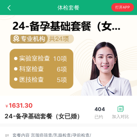
体检套餐
打开APP
1631.30
￥
404
24-备孕基础套餐（女已婚）
加入对比
已约
套餐内容
宫颈癌筛查/
乳腺检查/
孕前检查/