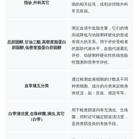
指诊,外科其它
病的相关征兆，或初步排除外科
常见疾病。
测定血清中血脂含量，它们的增
高或降低与动脉粥样硬化的形成
有很大的关系。用于评价受检者
总胆固醇,甘油三酯,高密度脂蛋白
胆固醇,低密度脂蛋白胆固醇
的脂肪代谢水平，血脂代谢紊乱
评价、动脉粥样硬化性疾病危险
性预测和营养学评价。
通过检测血液细胞的计数及不同
血常规五分类
种类细胞、成分的分类来反映身
体状况，如：贫血、感染等等。
用于检查阴道内有无滴虫、念珠
白带清洁度,念珠样菌,滴虫,其它
菌，同时还可确定阴道清洁度，
（白带）
是筛查阴道炎的有效手段。