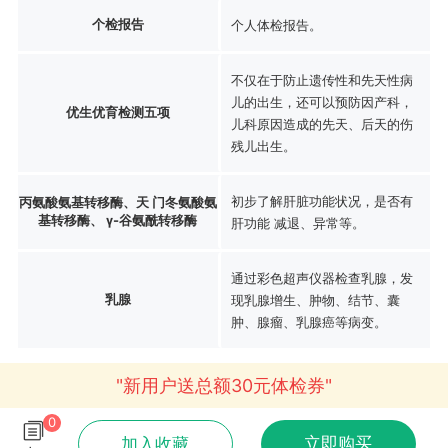
个检报告
个人体检报告。
不仅在于防止遗传性和先天性病
儿的出生，还可以预防因产科，
优生优育检测五项
儿科原因造成的先天、后天的伤
残儿出生。
初步了解肝脏功能状况，是否有
丙氨酸氨基转移酶、天 门冬氨酸氨
基转移酶、 γ-谷氨酰转移酶
肝功能 减退、异常等。
通过彩色超声仪器检查乳腺，发
乳腺
现乳腺增生、肿物、结节、囊
肿、腺瘤、乳腺癌等病变。
"新用户送总额30元体检券"
0
立即购买
加入收藏