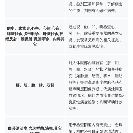
况，鉴别正常和异常，了解病变
的性质，判别有无恶性病变。
通过视、触、叩、听检查心、
病史、家族史,心率、心律,心音、
肺、肝、脾等重要脏器的基本状
脾脏触诊,肺部听诊、肝脏触诊,神
经反射：膝反射,肾脏叩诊、内科其
况，发现常见疾病的相关征兆，
它
或初步排除常见疾病。
对人体腹部内脏器官（肝、胆、
脾、胰、双肾）的状况和各种病
变（如肿瘤、结石、积水、脂肪
肝等）提供高清晰度的彩色动态
肝、胆、胰、脾、双肾
超声断层图像判断，依病灶周围
血管情况、病灶内血流血供情况-
良恶性病变鉴别；判断肾动脉狭
窄等。
用于检查阴道内有无滴虫、念珠
白带清洁度,念珠样菌,滴虫,其它
菌，同时还可确定阴道清洁度，