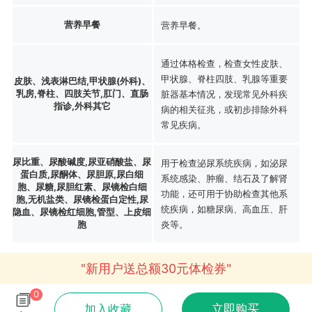
营养早餐
营养早餐。
通过体格检查，检查女性皮肤、
甲状腺、脊柱四肢、乳腺等重要
皮肤、浅表淋巴结,甲状腺(外科)、
乳房,脊柱、四肢关节,肛门、直肠
脏器基本情况，发现常见外科疾
指诊,外科其它
病的相关征兆，或初步排除外科
常见疾病。
尿比重、尿酸碱度,尿亚硝酸盐、尿
用于检查泌尿系统疾病，如泌尿
蛋白质,尿酮体、尿胆原,尿白细
系统感染、肿瘤、结石及了解肾
胞、尿糖,尿胆红素、尿镜检白细
功能，还可用于协助检查其他系
胞,无机盐类、尿镜检蛋白定性,尿
统疾病，如糖尿病、高血压、肝
隐血、尿镜检红细胞,管型、上皮细
胞
炎等。
"新用户送总额30元体检券"
0
立即购买
加入收藏