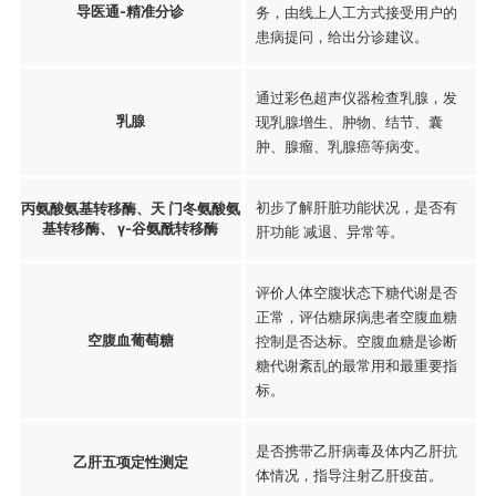
导医通-精准分诊
务，由线上人工方式接受用户的
患病提问，给出分诊建议。
通过彩色超声仪器检查乳腺，发
乳腺
现乳腺增生、肿物、结节、囊
肿、腺瘤、乳腺癌等病变。
初步了解肝脏功能状况，是否有
丙氨酸氨基转移酶、天 门冬氨酸氨
基转移酶、 γ-谷氨酰转移酶
肝功能 减退、异常等。
评价人体空腹状态下糖代谢是否
正常，评估糖尿病患者空腹血糖
空腹血葡萄糖
控制是否达标。空腹血糖是诊断
糖代谢紊乱的最常用和最重要指
标。
是否携带乙肝病毒及体内乙肝抗
乙肝五项定性测定
体情况，指导注射乙肝疫苗。