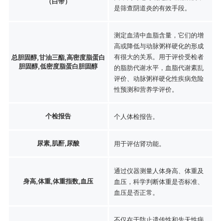
（白带）
是筛查阴道炎的有效手段。
测定血清中血脂含量，它们的增
高或降低与动脉粥样硬化的形成
有很大的关系。用于评价受检者
总胆固醇,甘油三酯,高密度脂蛋白
胆固醇,低密度脂蛋白胆固醇
的脂肪代谢水平，血脂代谢紊乱
评价、动脉粥样硬化性疾病危险
性预测和营养学评价。
个检报告
个人体检报告。
尿素,肌酐,尿酸
用于评估肾功能。
通过仪器测量人体身高、体重及
身高,体重,体重指数,血压
血压，科学判断体重是否标准、
血压是否正常。
不仅在于防止遗传性和先天性病