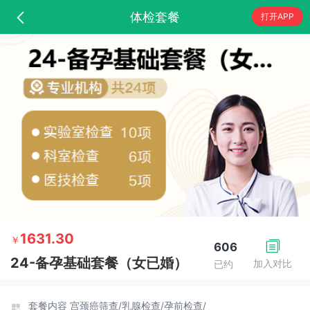
体检套餐
打开APP
1631.30
￥
606
24-备孕基础套餐（女已婚）
加入对比
已约
套餐内容
宫颈癌筛查/
乳腺检查/
孕前检查/