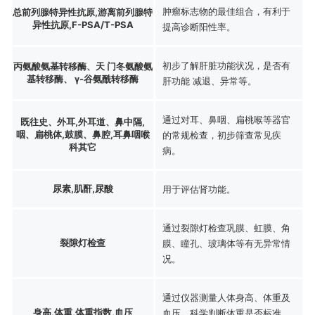
肿瘤标志物的最佳组合，有利于
总前列腺特异性抗原,游离前列腺特
异性抗原,F-PSA/T-PSA
提高诊断阳性率。
初步了解肝脏功能状况，是否有
丙氨酸氨基转移酶、天 门冬氨酸氨
基转移酶、 γ-谷氨酰转移酶
肝功能 减退、异常等。
通过对耳、鼻咽、扁桃喉等器官
既往史、外耳,外耳道、鼻中隔,
咽、扁桃体,鼓膜、鼻腔,耳鼻咽喉
的常规检查，初步筛查常见疾
科其它
病。
尿素,肌酐,尿酸
用于评估肾功能。
通过裂隙灯检查巩膜、虹膜、角
裂隙灯检查
膜、瞳孔、玻璃体等有无异常情
况。
通过仪器测量人体身高、体重及
身高,体重,体重指数,血压
血压，科学判断体重是否标准、