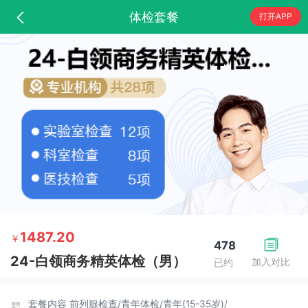
体检套餐
打开APP
1487.20
￥
478
24-白领商务精英体检（男）
加入对比
已约
套餐内容
前列腺检查/
青年体检/
青年(15-35岁)/