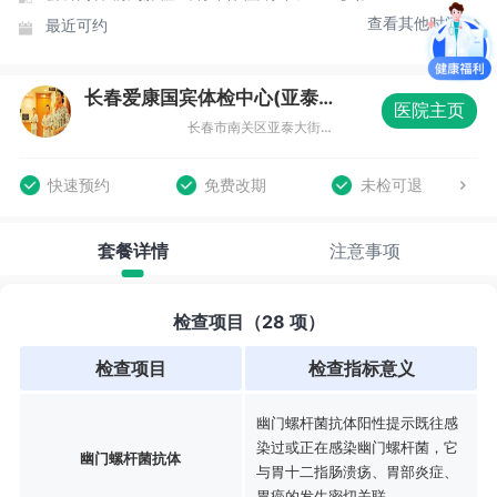
查看其他时间
最近可约
长春爱康国宾体检中心(亚泰鸿城西域分院)
医院主页
长春市南关区亚泰大街与南湖大路交汇6988号（南岭小学对过）
快速预约
免费改期
未检可退
套餐详情
注意事项
检查项目（28 项）
检查项目
检查指标意义
幽门螺杆菌抗体阳性提示既往感
染过或正在感染幽门螺杆菌，它
幽门螺杆菌抗体
与胃十二指肠溃疡、胃部炎症、
胃癌的发生密切关联。