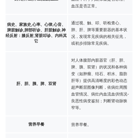
血压是否正常。
通过视、触、叩、听检查心、
病史、家族史,心率、心律,心音、
肺、肝、脾等重要脏器的基本状
脾脏触诊,肺部听诊、肝脏触诊,神
经反射：膝反射,肾脏叩诊、内科其
况，发现常见疾病的相关征兆，
它
或初步排除常见疾病。
对人体腹部内脏器官（肝、胆、
脾、胰、双肾）的状况和各种病
变（如肿瘤、结石、积水、脂肪
肝等）提供高清晰度的彩色动态
肝、胆、胰、脾、双肾
超声断层图像判断，依病灶周围
血管情况、病灶内血流血供情况-
良恶性病变鉴别；判断肾动脉狭
窄等。
营养早餐
营养早餐。