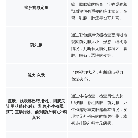
癌、胰腺癌的筛查、疗效观察和
癌胚抗原定量
预后评估有重要的临床意义。在
胃、乳腺、肺癌等也可升高。
通过彩色超声仪器检查更清晰地
观察前列腺大小、形态、结构等
前列腺
情况，判断有无前列腺增大、囊
肿、结石，恶性病变等。
了解视力状况，判断眼睛视力、
视力 色觉
色觉功 能。
通过体格检查，检查男性皮肤、
皮肤、浅表淋巴结,脊柱、四肢关
甲状腺、脊柱四肢、前列腺、外
节,甲状腺(外科)、乳房,外生殖器、
生殖器等重要脏器基本情况，发
肛门,直肠指诊、前列腺(外科),外科
现常见外科疾病的相关征兆，或
其它
初步排除外科常见疾病。