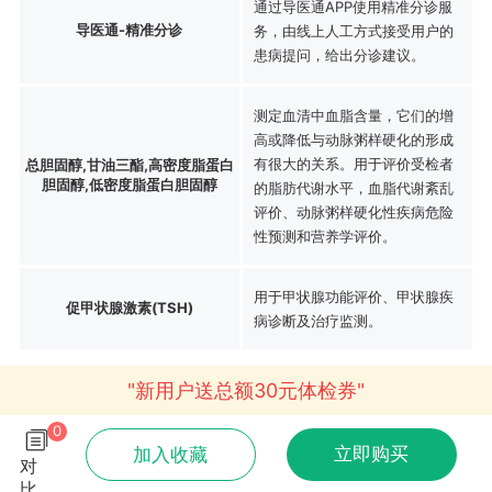
通过导医通APP使用精准分诊服
导医通-精准分诊
务，由线上人工方式接受用户的
患病提问，给出分诊建议。
测定血清中血脂含量，它们的增
高或降低与动脉粥样硬化的形成
有很大的关系。用于评价受检者
总胆固醇,甘油三酯,高密度脂蛋白
胆固醇,低密度脂蛋白胆固醇
的脂肪代谢水平，血脂代谢紊乱
评价、动脉粥样硬化性疾病危险
性预测和营养学评价。
用于甲状腺功能评价、甲状腺疾
促甲状腺激素(TSH)
病诊断及治疗监测。
"新用户送总额30元体检券"
0
立即购买
加入收藏
对
比