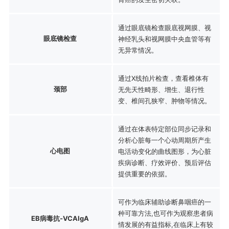
通过眼底镜检查眼底视网膜、视
眼底镜检查
神经乳头和视网膜中央血管等有
无异常情况。
通过X线拍片检查，查看椎体有
颈部
无先天性畸形、增生、退行性
变、椎间孔狭窄、肿物等情况。
通过在体表特定部位同步记录和
分析心脏每一个心动周期所产生
心电图
电活动变化的曲线图形，为心脏
疾病诊断、疗效评价、预后评估
提供重要的依据。
可作为临床辅助诊断鼻咽癌的一
种可靠方法,也可作为观察患者病
EB病毒抗-VCAIgA
情发展的有益指标,在临床上有较