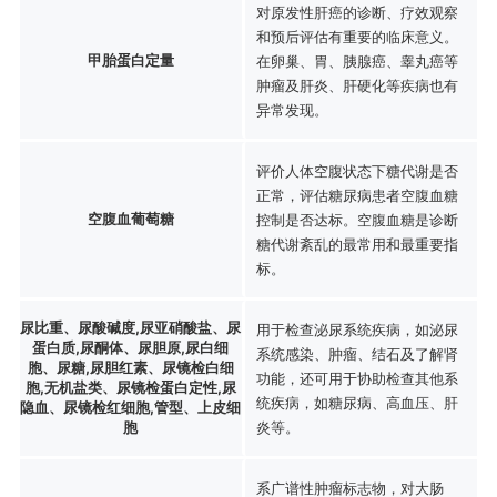
对原发性肝癌的诊断、疗效观察
和预后评估有重要的临床意义。
甲胎蛋白定量
在卵巢、胃、胰腺癌、睾丸癌等
肿瘤及肝炎、肝硬化等疾病也有
异常发现。
评价人体空腹状态下糖代谢是否
正常，评估糖尿病患者空腹血糖
空腹血葡萄糖
控制是否达标。空腹血糖是诊断
糖代谢紊乱的最常用和最重要指
标。
尿比重、尿酸碱度,尿亚硝酸盐、尿
用于检查泌尿系统疾病，如泌尿
蛋白质,尿酮体、尿胆原,尿白细
系统感染、肿瘤、结石及了解肾
胞、尿糖,尿胆红素、尿镜检白细
功能，还可用于协助检查其他系
胞,无机盐类、尿镜检蛋白定性,尿
统疾病，如糖尿病、高血压、肝
隐血、尿镜检红细胞,管型、上皮细
胞
炎等。
系广谱性肿瘤标志物，对大肠