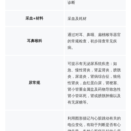
诊断
采血+材料
采血及耗材
通过对耳、鼻咽、扁桃喉等器官
耳鼻喉科
的常规检查，初步筛查常见疾
病。
可提示有无泌尿系统疾患：如
急、慢性肾炎，肾盂肾炎，膀胱
炎，尿道炎，肾病综合征，狼疮
尿常规
性肾炎，血红蛋白尿，肾梗塞、
肾小管重金属盐及药物导致急性
肾小管坏死，肾或膀胱肿瘤以及
有无尿糖等。
利用图形描记与心脏跳动有关的
电位变化，有助于判断是否有心
律失常、各种心脏病引起的心房