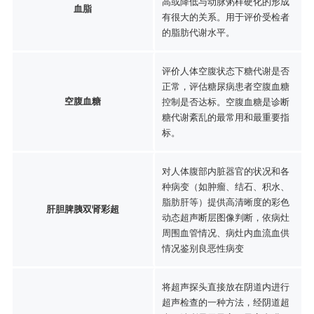
高或降低与动脉粥样硬化的形成
血脂
有很大的关系。用于评价受检者
的脂肪代谢水平。
评价人体空腹状态下糖代谢是否
正常，评估糖尿病患者空腹血糖
空腹血糖
控制是否达标。空腹血糖是诊断
糖代谢紊乱的最常用和最重要指
标。
对人体腹部内脏器官的状况和各
种病变（如肿瘤、结石、积水、
脂肪肝等）提供高清晰度的彩色
肝胆脾胰双肾彩超
动态超声断层图像判断，依病灶
周围血管情况、病灶内血流血供
情况鉴别良恶性病变
将超声探头直接放在阴道内进行
超声检查的一种方法，经阴道超