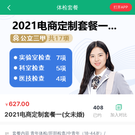
体检套餐
打开APP
627.00
￥
408
2021电商定制套餐一(女未婚)
加入对比
已约
套餐内容
青年体检/
肝胆检查/
中青年（18-44岁）/