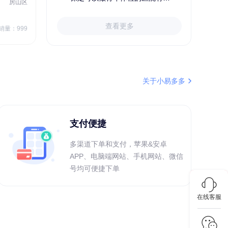
刚刚
杜**
135xxxx5327
房山区
秦皇岛市第一医院体检中心
北戴河区
成功预约了标准体检套餐（男）
7
1709.40
查看更多
￥
销量：999
￥
销量：999
＋加入对比
关于小易多多
支付便捷
多渠道下单和支付，苹果&安卓
APP、电脑端网站、手机网站、微信
号均可便捷下单
在线客服