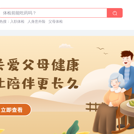
2025年了，给父母预约体检
体检前能吃药吗？
十大理由告诉你为什么要买保险
热搜：
入职体检
人身意外险
父母体检
入职体检在线预约