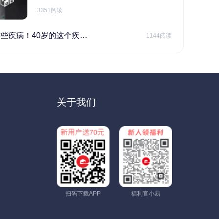
免盲目投保。在预算有限的情况下，应合理
3351阅读
规划家庭财务预算，确保保险费用不会对家
庭日常开支造成压力，建议优先为家庭的主
要经济支柱投保。
40岁的这个疾病最需要注意！
1144阅读
关于我们
扫码下载APP
福利官小易