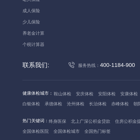
成人保险
少儿保险
养老金计算
个税计算器
联系我们:
400-1184-900
服务热线：
健康体检城市：
鞍山体检
安庆体检
安阳体检
安康体检
白银体检
承德体检
沧州体检
长治体检
赤峰体检
朝
丹东体检
大庆体检
东营体检
德州体检
东莞体检
儋
热门关键词：
终身医保
北上广深公积金贷款
住房公积金
抚州体检
佛山体检
防城港体检
赣州体检
广州体检
全国体检医院
全国体检城市
全国热门标签
哈尔滨体检
淮安体检
杭州体检
湖州体检
合肥体检