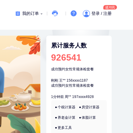
7分钟前
熊**
177xxxx7832
购买了时尚羽毛球套装ES-YM601
我的订单
登录 / 注册
刚刚
杜**
135xxxx5327
成功预约了标准体检套餐（男）
刚刚
杜**
135xxxx5327
成功预约了标准体检套餐（男）
累计服务人数
刚刚
王**
156xxxx1187
926541
成功预约女性常规体检套餐
刚刚
王**
156xxxx1187
成功预约女性常规体检套餐
1分钟前
周**
197xxxx4928
购买了BP3颈椎热敷枕
1分钟前
周**
197xxxx4928
个税计算器
房贷计算器
购买了BP3颈椎热敷枕
养老金计算
体脂计算
2分钟前
肖**
159xxxx4211
成功预约了妇科套餐
更多工具