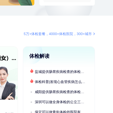
2分钟前
柯**
134xxxx6569
成功预约了关怀老人B套餐
4分钟前
毛**
152xxxx1599
购买了联创雅斯奶锅DF-CP103M
4分钟前
王*
172xxxx6239
5万+体检套餐，4000+体检医院，300+城市
购买了公牛环球旅行转换器—L07
6分钟前
董**
180xxxx6431
成功预约了男性体检套餐
体检解读
6分钟前
董**
180xxxx6431
成功预约了男性体检套餐
盐城提供肠胃疾病检查的体检套餐有哪些？体检机构有哪些选择？如何预约？
7分钟前
赵*
155xxxx7294
购买了油米有福B款
体检科普|发现心血管疾病怎么办？
7分钟前
熊**
177xxxx7832
购买了时尚羽毛球套装ES-YM601
咸阳提供肠胃疾病检查的体检套餐有哪些？体检机构有哪些选择？如何预约？
刚刚
杜**
135xxxx5327
深圳可以做全身体检的公立三甲医院及体检套餐汇总
成功预约了标准体检套餐（男）
2022定制C套餐 女未婚
女性
保定可以做青年体检的医院有哪些？有哪些套餐可以选择？