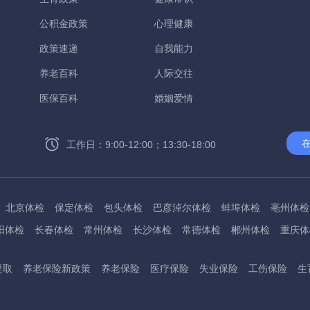
公积金政策
心理健康
政策速递
自我能力
养老百科
人际交往
医保百科
婚姻爱情
工作日：9:00-12:00；13:30-18:00
北京体检
保定体检
包头体检
巴彦淖尔体检
蚌埠体检
亳州体检
阳体检
长春体检
常州体检
长沙体检
常德体检
郴州体检
重庆体
州体检
东方体检
德阳体检
达州体检
大理体检
石嘴山体检
鄂尔
提取
养老保险新政策
养老保险
医疗保险
失业保险
工伤保险
生
桂林体检
贵港体检
广元体检
贵阳体检
红河体检
邯郸体检
衡水
淮南体检
淮北体检
菏泽体检
鹤壁体检
许昌体检
黄石体检
黄冈