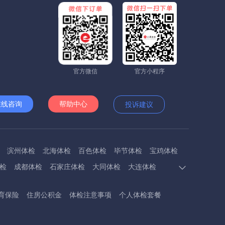
官方微信
官方小程序
在线咨询
帮助中心
投诉建议
滨州体检
北海体检
百色体检
毕节体检
宝鸡体检
检
成都体检
石家庄体检
大同体检
大连体检
多斯体检
鄂州体检
抚顺体检
阜阳体检
福州体检
育保险
住房公积金
体检注意事项
个人体检套餐
体检
呼和浩特体检
呼伦贝尔体检
葫芦岛体检
体检
衡阳体检
怀化体检
惠州体检
河源体检