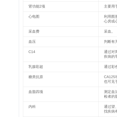
肾功能2项
主要用
心电图
利用图
心房或
采血费
采血。
血压
判断有
C14
通过对
疾病的
乳腺彩超
通过彩
糖类抗原
CA1
也可见
血脂四项
测定血
检者的
内科
通过望
找疾病