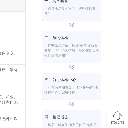
一、购买套餐
（通过小易多多官网，选购体检套
餐）
二、预约体检
（打开体检订单，选择“未预约”体检
套餐，填写个人信息，预约成功后会
临床意义。
收到短信通知）
腺癌、睾丸
三、前往体检中心
（在预约日期当天，携带身份证到达
体检中心，完成体检）
石、积水、
病灶内血流
四、领取报告
常见外科疾
在线客服
（检后一般在3-10个工作日出具报