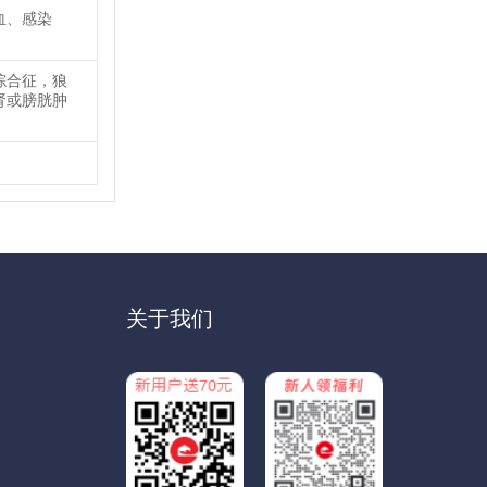
血、感染
综合征，狼
肾或膀胱肿
关于我们