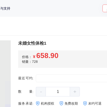
策与支持
未婚女性体检1
658.90
¥
价格：
销量：728
最近可约
:
-
+
数量
:
服务承诺
机构授权
免费改期
未约可退
: