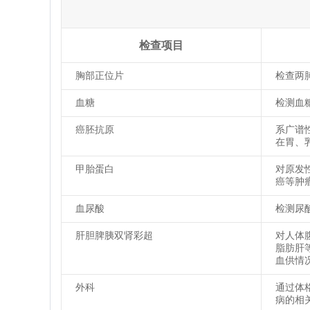
检查项目
胸部正位片
检查两
血糖
检测血
癌胚抗原
系广谱
在胃、
甲胎蛋白
对原发
癌等肿
血尿酸
检测尿
肝胆脾胰双肾彩超
对人体
脂肪肝
血供情
外科
通过体
病的相