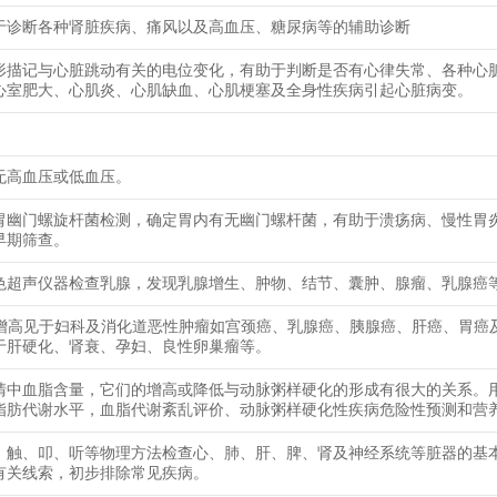
于诊断各种肾脏疾病、痛风以及高血压、糖尿病等的辅助诊断
形描记与心脏跳动有关的电位变化，有助于判断是否有心律失常、各种心
心室肥大、心肌炎、心肌缺血、心肌梗塞及全身性疾病引起心脏病变。
无高血压或低血压。
胃幽门螺旋杆菌检测，确定胃内有无幽门螺杆菌，有助于溃疡病、慢性胃
早期筛查。
色超声仪器检查乳腺，发现乳腺增生、肿物、结节、囊肿、腺瘤、乳腺癌
25增高见于妇科及消化道恶性肿瘤如宫颈癌、乳腺癌、胰腺癌、肝癌、胃癌
于肝硬化、肾衰、孕妇、良性卵巢瘤等。
清中血脂含量，它们的增高或降低与动脉粥样硬化的形成有很大的关系。
脂肪代谢水平，血脂代谢紊乱评价、动脉粥样硬化性疾病危险性预测和营
、触、叩、听等物理方法检查心、肺、肝、脾、肾及神经系统等脏器的基
有关线索，初步排除常见疾病。