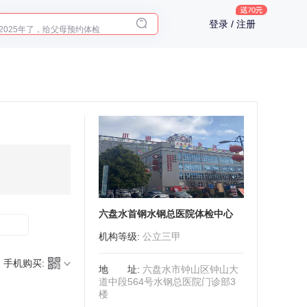
入职体检在线预约
登录 / 注册
2025年了，给父母预约体检
六盘水首钢水钢总医院体检中心
机构等级
:
公立三甲
手机购买:
地址
:
六盘水市钟山区钟山大
道中段564号水钢总医院门诊部3
楼