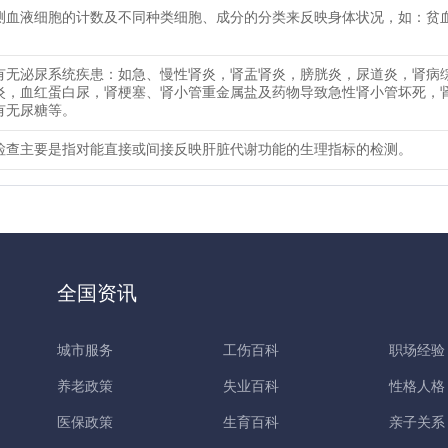
测血液细胞的计数及不同种类细胞、成分的分类来反映身体状况，如：贫
有无泌尿系统疾患：如急、慢性肾炎，肾盂肾炎，膀胱炎，尿道炎，肾病
炎，血红蛋白尿，肾梗塞、肾小管重金属盐及药物导致急性肾小管坏死，
有无尿糖等。
检查主要是指对能直接或间接反映肝脏代谢功能的生理指标的检测。
全国资讯
城市服务
工伤百科
职场经验
养老政策
失业百科
性格人格
医保政策
生育百科
亲子关系