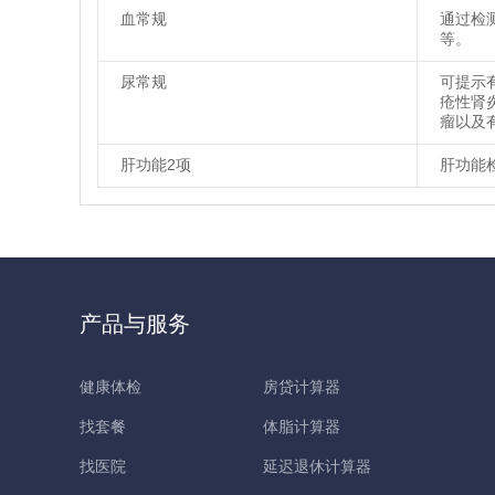
血常规
通过检
等。
尿常规
可提示
疮性肾
瘤以及
肝功能2项
肝功能
产品与服务
健康体检
房贷计算器
找套餐
体脂计算器
找医院
延迟退休计算器