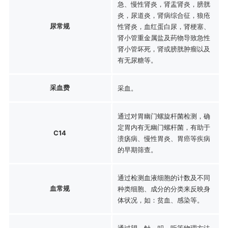
急、慢性肾炎，肾盂肾炎，膀胱
炎，尿道炎，肾病综合征，狼疮
尿常规
性肾炎，血红蛋白尿，肾梗塞、
肾小管重金属盐及药物导致急性
肾小管坏死，肾或膀胱肿瘤以及
有无尿糖等。
采血费
采血。
通过对胃幽门螺旋杆菌检测，确
定胃内有无幽门螺杆菌，有助于
C14
溃疡病、慢性胃炎、胃癌等疾病
的早期筛查。
通过检测血液细胞的计数及不同
血常规
种类细胞、成分的分类来反映身
体状况，如：贫血、感染等。
通过望、触、叩、听等物理方法