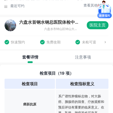
查看其他时间
最近可约
六盘水首钢水钢总医院体检中心
医院主页
六盘水市钟山区钟山大道中段564号水钢总医院门诊部3楼
快速预约
免费改期
未检可退
套餐详情
注意事项
检查项目（19 项）
检查项目
检查指标意义
系广谱性肿瘤标志物，对大肠
癌、胰腺癌的筛查、疗效观察和
癌胚抗原
预后评估有重要的临床意义。在
胃、乳腺、肺癌等也可升高。