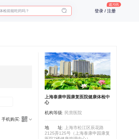
2025年了，给父母预约体检
体检前能吃药吗？
登录 / 注册
十大理由告诉你为什么要买保险
入职体检在线预约
2025年了，给父母预约体检
上海泰康申园康复医院健康体检中
心
机构等级
:
民营医院
手机购买:
地址
:
上海市松江区辰花路
2125弄125号（上海泰康申园康复
医院7楼健康管理中心）