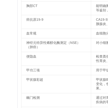
胸部CT
能明确
等鉴别
癌抗原19-9
CA1
胰腺炎
血常规
血细胞
神经元特异性烯醇化酶测定（NSE）
对小细
（肺癌）
便隐血
检查粪
性胃炎
甲功三项
用于甲
甲状腺彩超
甲状腺
变化，
果。
幽门检测
通过对
疾病的