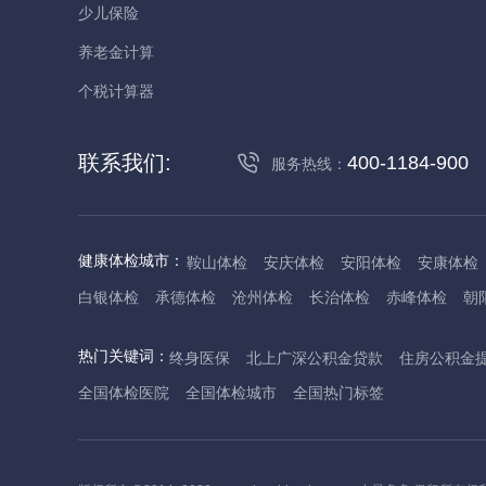
少儿保险
养老金计算
个税计算器
联系我们:
400-1184-900
服务热线：
健康体检城市：
鞍山体检
安庆体检
安阳体检
安康体检
白银体检
承德体检
沧州体检
长治体检
赤峰体检
朝
丹东体检
大庆体检
东营体检
德州体检
东莞体检
儋
热门关键词：
终身医保
北上广深公积金贷款
住房公积金
抚州体检
佛山体检
防城港体检
赣州体检
广州体检
全国体检医院
全国体检城市
全国热门标签
哈尔滨体检
淮安体检
杭州体检
湖州体检
合肥体检
河池体检
海口体检
汉中体检
晋城体检
晋中体检
锦
焦作体检
济源体检
荆门体检
荆州体检
江门体检
揭