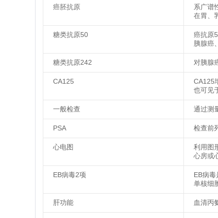
癌胚抗原
系广谱
在胃、
糖类抗原50
癌抗原
胰腺癌
糖类抗原242
对胰腺
CA125
CA1
也可见
一般检查
通过测
PSA
检查前
心电图
利用图
心房或
EB病毒2项
EB病
单核细
肝功能
血清丙