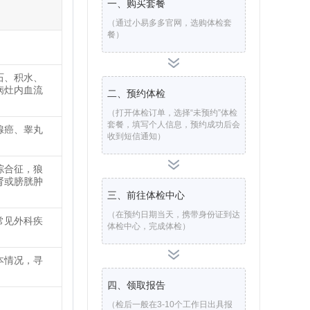
一、购买套餐
（通过小易多多官网，选购体检套
餐）
石、积水、
病灶内血流
二、预约体检
（打开体检订单，选择“未预约”体检
套餐，填写个人信息，预约成功后会
腺癌、睾丸
收到短信通知）
综合征，狼
肾或膀胱肿
三、前往体检中心
（在预约日期当天，携带身份证到达
常见外科疾
体检中心，完成体检）
本情况，寻
四、领取报告
（检后一般在3-10个工作日出具报