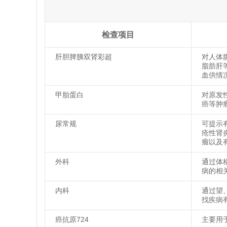
检查项目
肝胆脾胰双肾彩超
对人体
脂肪肝
血供情
甲胎蛋白
对原发
癌等肿
尿常规
可提示
疮性肾
瘤以及
外科
通过体
病的相
内科
通过望
找疾病
癌抗原724
主要用