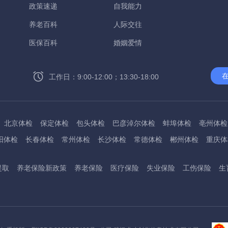
政策速递
自我能力
养老百科
人际交往
医保百科
婚姻爱情
工作日：9:00-12:00；13:30-18:00
北京体检
保定体检
包头体检
巴彦淖尔体检
蚌埠体检
亳州体检
阳体检
长春体检
常州体检
长沙体检
常德体检
郴州体检
重庆体
州体检
东方体检
德阳体检
达州体检
大理体检
石嘴山体检
鄂尔
提取
养老保险新政策
养老保险
医疗保险
失业保险
工伤保险
生
桂林体检
贵港体检
广元体检
贵阳体检
红河体检
邯郸体检
衡水
淮南体检
淮北体检
菏泽体检
鹤壁体检
许昌体检
黄石体检
黄冈
州体检
吉林体检
齐齐哈尔体检
鸡西体检
嘉兴体检
金华体检
景
阳体检
嘉峪关体检
开封体检
昆明体检
克拉玛依体检
廊坊体检