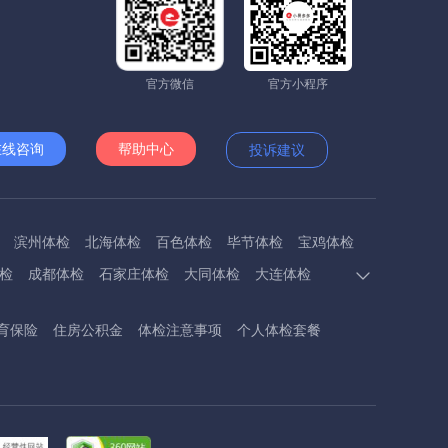
官方微信
官方小程序
在线咨询
帮助中心
投诉建议
滨州体检
北海体检
百色体检
毕节体检
宝鸡体检
检
成都体检
石家庄体检
大同体检
大连体检
多斯体检
鄂州体检
抚顺体检
阜阳体检
福州体检
育保险
住房公积金
体检注意事项
个人体检套餐
体检
呼和浩特体检
呼伦贝尔体检
葫芦岛体检
体检
衡阳体检
怀化体检
惠州体检
河源体检
德镇体检
九江体检
吉安体检
济南体检
济宁体检
临汾体检
辽阳体检
连云港体检
丽水体检
龙岩体检