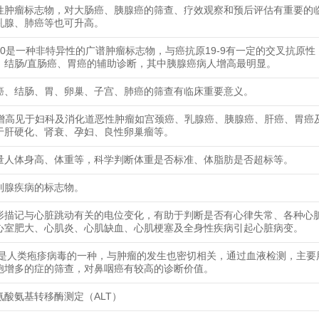
性肿瘤标志物，对大肠癌、胰腺癌的筛查、疗效观察和预后评估有重要的
乳腺、肺癌等也可升高。
50是一种非特异性的广谱肿瘤标志物，与癌抗原19-9有一定的交叉抗原性
、结肠/直肠癌、胃癌的辅助诊断，其中胰腺癌病人增高最明显。
癌、结肠、胃、卵巢、子宫、肺癌的筛查有临床重要意义。
25增高见于妇科及消化道恶性肿瘤如宫颈癌、乳腺癌、胰腺癌、肝癌、胃癌
于肝硬化、肾衰、孕妇、良性卵巢瘤等。
量人体身高、体重等，科学判断体重是否标准、体脂肪是否超标等。
列腺疾病的标志物。
形描记与心脏跳动有关的电位变化，有助于判断是否有心律失常、各种心
心室肥大、心肌炎、心肌缺血、心肌梗塞及全身性疾病引起心脏病变。
毒是人类疱疹病毒的一种，与肿瘤的发生也密切相关，通过血液检测，主要
胞增多的症的筛查，对鼻咽癌有较高的诊断价值。
氨酸氨基转移酶测定（ALT）