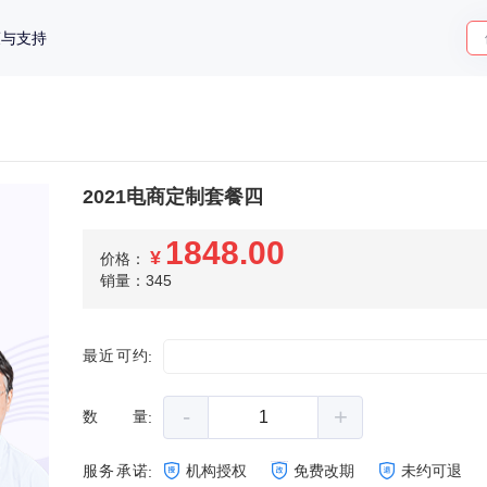
策与支持
2021电商定制套餐四
1848.00
¥
价格：
销量：345
最近可约
:
-
+
数量
:
服务承诺
机构授权
免费改期
未约可退
: