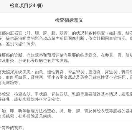
检查项目(24 项)
检查指标意义
腹部内脏器官（肝、胆、脾、胰、双肾）的状况和各种病变（如肿瘤、结
等）提供高清晰度的彩色动态超声断层图像判断，依病灶周围血管情况、
况，鉴别良恶性病变。
性肝癌的诊断、疗效观察和预后评估有重要的临床意义。在卵巢、胃、胰
瘤及肝炎、肝硬化等疾病也有异常发现。
有无泌尿系统疾患：如急、慢性肾炎，肾盂肾炎，膀胱炎，尿道炎，肾病
炎，血红蛋白尿，肾梗塞、肾小管重金属盐及药物导致急性肾小管坏死，
有无尿糖等。
格检查，检查皮肤、甲状腺、脊柱四肢、乳腺等重要脏器基本情况，发现
关征兆，或初步排除外科常见疾病。
、触、叩、听等物理方法检查心、肺、肝、脾、肾及神经系统等脏器的基
有关线索，初步排除常见疾病。
于胃癌的初筛。