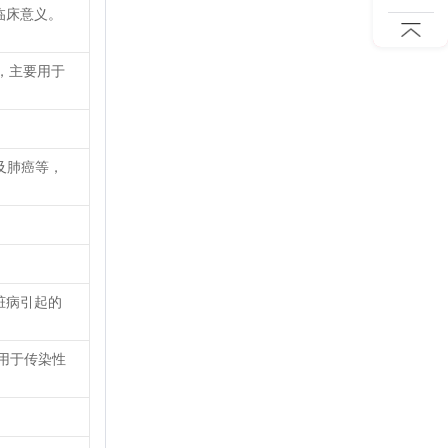
临床意义。
，主要用于
及肺癌等，
脏病引起的
用于传染性