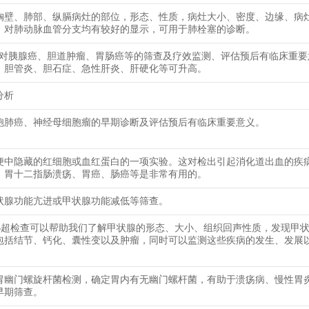
胸壁、肺部、纵膈病灶的部位，形态、性质，病灶大小、密度、边缘、病
，对肺动脉血管分支均有较好的显示，可用于肺栓塞的诊断。
9-9对胰腺癌、胆道肿瘤、胃肠癌等的筛查及疗效监测、评估预后有临床重
、胆管炎、胆石症、急性肝炎、肝硬化等可升高。
分析
胞肺癌、神经母细胞瘤的早期诊断及评估预后有临床重要意义。
便中隐藏的红细胞或血红蛋白的一项实验。这对检出引起消化道出血的疾
、胃十二指肠溃疡、胃癌、肠癌等是非常有用的。
状腺功能亢进或甲状腺功能减低等筛查。
B超检查可以帮助我们了解甲状腺的形态、大小、组织回声性质，发现甲
包括结节、钙化、囊性变以及肿瘤，同时可以监测这些疾病的发生、发展
胃幽门螺旋杆菌检测，确定胃内有无幽门螺杆菌，有助于溃疡病、慢性胃
早期筛查。