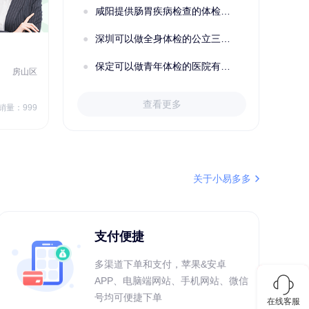
咸阳提供肠胃疾病检查的体检套餐有哪些？体检机构有哪些选择？如何预约？
深圳可以做全身体检的公立三甲医院及体检套餐汇总
2022定制C套餐 女未婚
女性
保定可以做青年体检的医院有哪些？有哪些套餐可以选择？
房山区
秦皇岛市第一医院体检中心
北戴河区
7
1709.40
查看更多
￥
销量：999
￥
销量：999
＋加入对比
关于小易多多
支付便捷
多渠道下单和支付，苹果&安卓
APP、电脑端网站、手机网站、微信
号均可便捷下单
在线客服