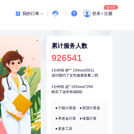
刚刚
侯**
149xxxx5575
购买了汤臣倍健水飞蓟葛根丹参片
我的订单
登录 / 注册
（护肝片）1.02g*120片
刚刚
侯**
149xxxx5575
购买了汤臣倍健水飞蓟葛根丹参片
（护肝片）1.02g*120片
刚刚
林**
159xxxx3545
成功预约糖尿病强化体检套餐
累计服务人数
刚刚
林**
159xxxx3545
926541
成功预约糖尿病强化体检套餐
1分钟前
林**
134xxxx5611
成功预约了女性健康套餐二档
1分钟前
赵*
155xxxx7294
购买了油米有福B款
2分钟前
谭**
149xxxx3384
个税计算器
房贷计算器
购买了中粮可益康红豆薏米粉500g
养老金计算
体脂计算
2分钟前
肖**
153xxxx7553
成功预约了坐班族体检套餐（男）
更多工具