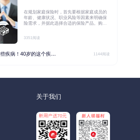
在规划家庭保险时，首先要根据家庭成员的
年龄、健康状况、职业风险等因素来明确保
险需求，并据此选择合适的保险产品。购买
保险应基于实际需求，选择不同的险种，避
免盲目投保。在预算有限的情况下，应合理
3351阅读
规划家庭财务预算，确保保险费用不会对家
庭日常开支造成压力，建议优先为家庭的主
要经济支柱投保。
40岁的这个疾病最需要注意！
1144阅读
关于我们