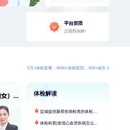
4分钟前
王**
137xxxx1135
成功预约了企业招工体检套餐
4分钟前
袁**
177xxxx3003
购买了美的体重秤 MO-CW5 白色
6分钟前
王*
172xxxx6239
购买了公牛环球旅行转换器—L07
6分钟前
张**
132xxxx5456
成功预约糖尿病强化体检套餐
7分钟前
叶**
159xxxx4361
5万+体检套餐，4000+体检医院，300+城市
成功预约了男性婚前体检基础套餐
7分钟前
毛**
138xxxx7616
购买了汤臣倍健多维男士多种维生
素矿物质片1.5g*60片*2瓶
体检解读
刚刚
侯**
149xxxx5575
购买了汤臣倍健水飞蓟葛根丹参片
（护肝片）1.02g*120片
盐城提供肠胃疾病检查的体检套餐有哪些？体检机构有哪些选择？如何预约？
刚刚
侯**
149xxxx5575
购买了汤臣倍健水飞蓟葛根丹参片
体检科普|发现心血管疾病怎么办？
（护肝片）1.02g*120片