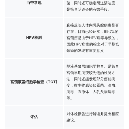
白带常规
菌，同时还可确定阴道清洁度，
是筛查阴道炎的有效手段。
直接反映人体内乳头瘤病毒是否
存在，目前已经证实，99.7%的
HPV检测
宫颈癌是由于HPV病毒导致的，
因此HPV病毒的检出对于早期宫
颈癌的发现有重要意义
即液基薄层细胞学检查。是筛查
宫颈早期病变较先进的检测方
法，同时还能发现部分癌前病
宫颈液基细胞学检查（TCT)
变，微生物感染如霉菌、滴虫、
病毒、衣原体、人乳头瘤病毒
等。
对体检报告进行解读并提出相应
评估
建议。