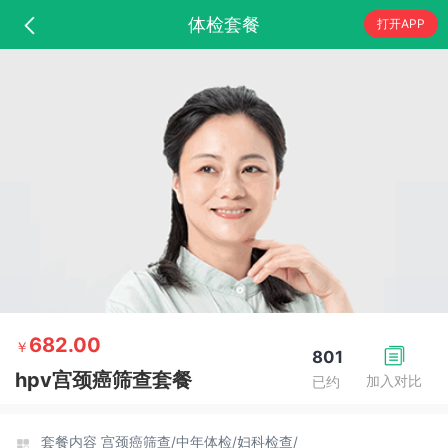
体检套餐
打开APP
682.00
￥
801
hpv宫颈癌筛查套餐
加入对比
已约
套餐内容
宫颈癌筛查/
中年体检/
妇科检查/