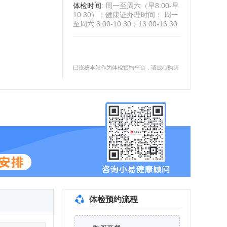
体检时间
:
周一至周六（早8:00-早
10:30）；健康证办理时间： 周一
至周六 8:00-10:30；13:00-16:30
已授权本站作为体检预约平台，请放心购买
体检预约流程