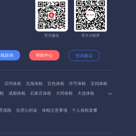
官方微信
官方小程序
在线咨询
帮助中心
投诉建议
滨州体检
北海体检
百色体检
毕节体检
宝鸡体检
检
成都体检
石家庄体检
大同体检
大连体检
多斯体检
鄂州体检
抚顺体检
阜阳体检
福州体检
育保险
住房公积金
体检注意事项
个人体检套餐
体检
呼和浩特体检
呼伦贝尔体检
葫芦岛体检
体检
衡阳体检
怀化体检
惠州体检
河源体检
德镇体检
九江体检
吉安体检
济南体检
济宁体检