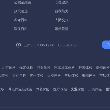
公积金政策
心理健康
政策速递
自我能力
养老百科
人际交往
医保百科
婚姻爱情
工作日：9:00-12:00；13:30-18:00
北京体检
保定体检
包头体检
巴彦淖尔体检
蚌埠体检
亳州体检
阳体检
长春体检
常州体检
长沙体检
常德体检
郴州体检
重庆体
州体检
东方体检
德阳体检
达州体检
大理体检
石嘴山体检
鄂尔
提取
养老保险新政策
养老保险
医疗保险
失业保险
工伤保险
生
桂林体检
贵港体检
广元体检
贵阳体检
红河体检
邯郸体检
衡水
淮南体检
淮北体检
菏泽体检
鹤壁体检
许昌体检
黄石体检
黄冈
州体检
吉林体检
齐齐哈尔体检
鸡西体检
嘉兴体检
金华体检
景