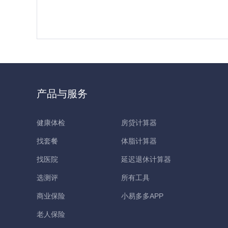
产品与服务
健康体检
房贷计算器
找套餐
体脂计算器
找医院
延迟退休计算器
选测评
所有工具
商业保险
小易多多APP
老人保险