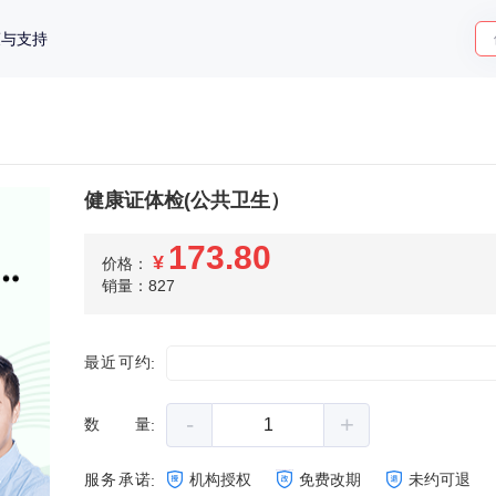
策与支持
健康证体检(公共卫生）
173.80
¥
价格：
销量：827
最近可约
:
-
+
数量
:
服务承诺
机构授权
免费改期
未约可退
: