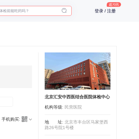
2025年了，给父母预约体检
体检前能吃药吗？
登录 / 注册
十大理由告诉你为什么要买保险
入职体检在线预约
2025年了，给父母预约体检
北京汇安中西医结合医院体检中心
机构等级
:
民营医院
手机购买:
地址
:
北京市丰台区马家堡西
路26号院1号楼