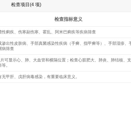
检查项目(4 项)
检查指标意义
菌性痢疾、伤寒副伤寒、霍乱、阿米巴痢疾等疾病筛查
或渗出性皮肤病、手部真菌感染性疾病（手癣、指甲癣等）、手部湿疹、
屑病筛查
光片可显示心、肺、大血管和横隔位置；检查心脏肥大、肺炎、肺结核、
癌等。
有无甲肝、戊肝病毒感染，有重要临床意义。