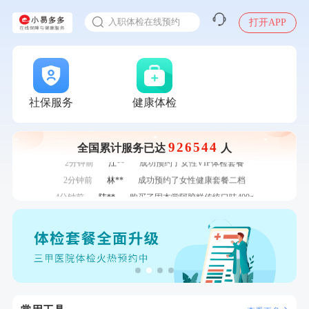
感染人偏肺病毒就会得肺炎吗
7分钟前
罗**
购买了美的体重秤 MO-CW5 白色
入职体检在线预约
打开APP
7分钟前
王*
购买了公牛环球旅行转换器—L07
甲状腺癌怎么筛查
刚刚
周**
成功预约了男性健康套餐
刚刚
周**
成功预约了男性健康套餐
刚刚
李**
成功预约了白领女士体检套餐
社保服务
健康体检
刚刚
李**
成功预约了白领女士体检套餐
1分钟前
毛**
购买了联创雅斯奶锅DF-CP103M
1分钟前
毛**
购买了联创雅斯奶锅DF-CP103M
926544
全国累计服务已达
人
2分钟前
江**
成功预约了女性VIP体检套餐
2分钟前
林**
成功预约了女性健康套餐二档
4分钟前
陆**
购买了固本堂阿胶糕传统口味400g
4分钟前
袁**
购买了美的体重秤 MO-CW5 白色
6分钟前
王**
成功预约女性常规体检套餐
6分钟前
王**
成功预约女性常规体检套餐
7分钟前
罗**
购买了美的体重秤 MO-CW5 白色
7分钟前
王*
购买了公牛环球旅行转换器—L07
刚刚
周**
成功预约了男性健康套餐