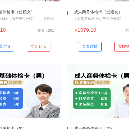
础体检卡（已婚女）
成人商务体检卡（已婚女）
体检中心(三里屯分院)
朝阳区
北京瑞慈体检中心(三里屯分院)
.10
1079.10
销量：261
￥
销
＋加入对比
＋加入对比
看详情
立即购买
查看详情
立即
础体检卡（男）
成人商务体检卡（男）