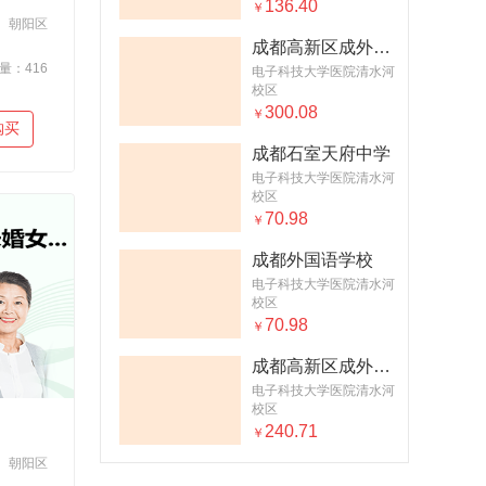
136.40
￥
朝阳区
成都高新区成外高级中学
量：416
电子科技大学医院清水河
校区
300.08
￥
购买
成都石室天府中学
电子科技大学医院清水河
校区
70.98
￥
成都外国语学校
电子科技大学医院清水河
校区
70.98
￥
成都高新区成外高级中学
电子科技大学医院清水河
校区
240.71
￥
朝阳区