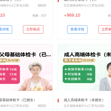
体检中心(三里屯分院)
朝阳区
北京瑞慈体检中心(三里屯分院)
.10
969.10
销量：837
￥
销
＋加入对比
＋加入对比
看详情
立即购买
查看详情
立即
母基础体检卡（已婚女）
成人高端体检卡（未婚女）
体检中心(三里屯分院)
朝阳区
北京瑞慈体检中心(三里屯分院)