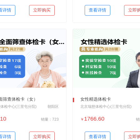
＋加入对比
＋加入对比
看详情
立即购买
查看详情
立即
面筛查体检卡（女）
女性精选体检卡
体检中心(三里屯分院)
朝阳区
北京瑞慈体检中心(三里屯分院)
.10
1766.60
销量：723
￥
销
＋加入对比
＋加入对比
看详情
立即购买
查看详情
立即