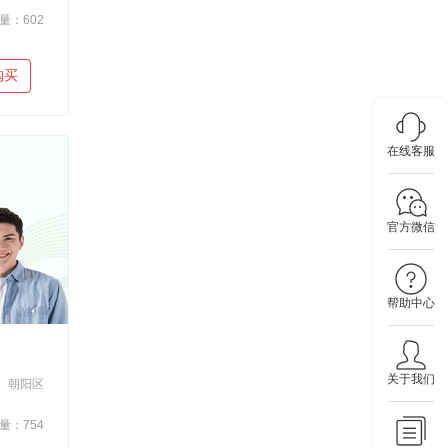
量：602
购买
在线客服
官方微信
帮助中心
关于我们
朝阳区
量：754