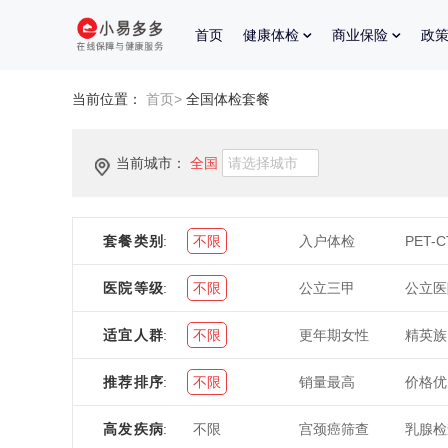
首页
健康体检
商业保险
政
当前位置：
首页>
全国
体检套餐
当前城市：
全国
套餐类别
:
不限
入户体检
PET-
医院等级
:
不限
公立三甲
公立医
适宜人群
:
不限
更年期女性
精英族
推荐排序
:
不限
销量最高
价格优
高发疾病
:
不限
宫颈癌筛查
乳腺检