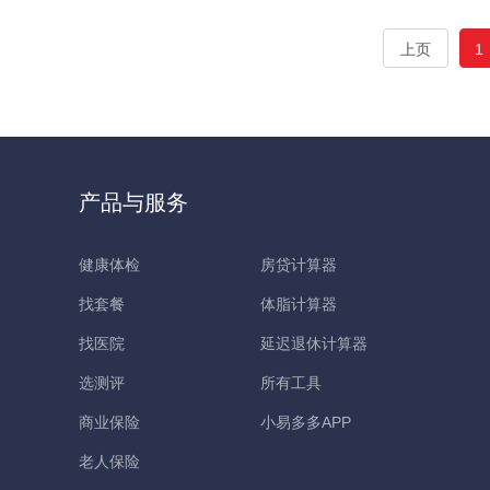
上页
1
产品与服务
健康体检
房贷计算器
找套餐
体脂计算器
找医院
延迟退休计算器
选测评
所有工具
商业保险
小易多多APP
老人保险