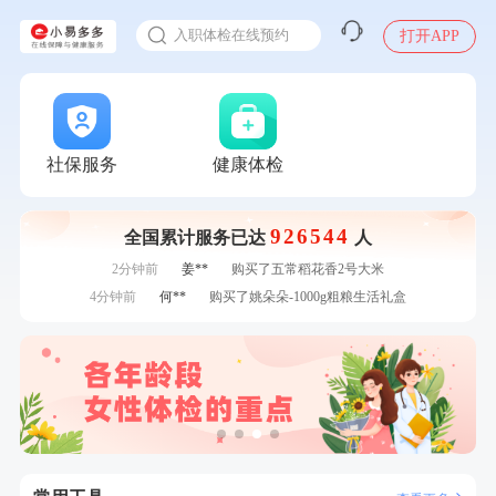
感染人偏肺病毒就会得肺炎吗
7分钟前
毛**
购买了汤臣倍健多维男士多种维生素矿物质片1.5g*60片*2
入职体检在线预约
打开APP
瓶
7分钟前
毛**
成功预约了尊享版孕前套餐（女）
甲状腺癌怎么筛查
刚刚
杜**
成功预约了标准体检套餐（男）
刚刚
杜**
成功预约了标准体检套餐（男）
刚刚
潘*
购买了美的1.5L电热水壶HJ1522
刚刚
潘*
购买了美的1.5L电热水壶HJ1522
社保服务
健康体检
1分钟前
林**
购买了小熊电烤箱 DKX-F10M6
1分钟前
柯**
成功预约了关怀老人B套餐
926544
全国累计服务已达
人
2分钟前
郑**
成功预约了脑血管系统套餐
2分钟前
姜**
购买了五常稻花香2号大米
4分钟前
何**
购买了姚朵朵-1000g粗粮生活礼盒
4分钟前
莫**
成功预约了青少年体检套餐
6分钟前
黄**
成功预约了中老年套餐
6分钟前
陆**
购买了固本堂阿胶糕传统口味400g
7分钟前
毛**
购买了汤臣倍健多维男士多种维生素矿物质片1.5g*60片*2
瓶
7分钟前
毛**
成功预约了尊享版孕前套餐（女）
刚刚
杜**
成功预约了标准体检套餐（男）
刚刚
杜**
成功预约了标准体检套餐（男）