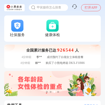
入职体检在线预约
7分钟前
熊**
购买了时尚羽毛球套装ES-YM601
甲状腺癌怎么筛查
打开APP
刚刚
林**
购买了小熊电烤箱 DKX-F10M6
刚刚
林**
购买了小熊电烤箱 DKX-F10M6
刚刚
姜**
成功预约了女性VIP体检套餐
刚刚
姜**
成功预约了女性VIP体检套餐
1分钟前
李**
成功预约了青年白领男套餐
社保服务
健康体检
1分钟前
林**
购买了宁安堡新疆无核红枣干150g*2
2分钟前
李**
购买了七年五季黑咖啡速溶低脂无添加蔗糖美式咖啡粉
24g*2盒
926544
全国累计服务已达
人
2分钟前
柯**
成功预约了关怀老人B套餐
4分钟前
李**
成功预约了白领女士体检套餐
4分钟前
林**
购买了小熊电烤箱 DKX-F10M6
6分钟前
熊**
购买了时尚羽毛球套装ES-YM601
6分钟前
王**
成功预约女性常规体检套餐
7分钟前
江**
成功预约了女性VIP体检套餐
7分钟前
熊**
购买了时尚羽毛球套装ES-YM601
刚刚
林**
购买了小熊电烤箱 DKX-F10M6
刚刚
林**
购买了小熊电烤箱 DKX-F10M6