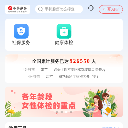
入职体检在线预约
7分钟前
姜**
成功预约了女性VIP体检套餐
甲状腺癌怎么筛查
打开APP
刚刚
刘**
成功预约了入职体检套餐
刚刚
刘**
成功预约了入职体检套餐
刚刚
袁**
购买了美的体重秤 MO-CW5 白色
刚刚
袁**
购买了美的体重秤 MO-CW5 白色
1分钟前
何**
购买了姚朵朵-1000g粗粮生活礼盒
社保服务
健康体检
1分钟前
杜**
成功预约了标准体检套餐（男）
2分钟前
王**
成功预约女性常规体检套餐
926550
全国累计服务已达
人
2分钟前
谭**
购买了中粮可益康红豆薏米粉500g
4分钟前
陆**
购买了固本堂阿胶糕传统口味400g
4分钟前
江**
成功预约了标准套餐（男）
6分钟前
郑**
成功预约了脑血管系统套餐
6分钟前
毛**
购买了汤臣倍健多维男士多种维生素矿物质片1.5g*60片*2
瓶
7分钟前
罗**
购买了美的体重秤 MO-CW5 白色
7分钟前
姜**
成功预约了女性VIP体检套餐
刚刚
刘**
成功预约了入职体检套餐
刚刚
刘**
成功预约了入职体检套餐