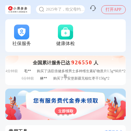
甲状腺癌怎么筛查
刚刚
林**
购买了小熊电烤箱 DKX-F10M6
2025年了，给父母约个体检
打开APP
刚刚
林**
购买了小熊电烤箱 DKX-F10M6
体检前能吃药吗
刚刚
刘**
成功预约了心脑血管强化体检套餐
十大理由告诉你为什么要买保险
刚刚
刘**
成功预约了心脑血管强化体检套餐
1分钟前
杜**
成功预约了标准体检套餐（男）
感染人偏肺病毒就会得肺炎吗
1分钟前
罗**
购买了美的体重秤 MO-CW5 白色
入职体检在线预约
社保服务
健康体检
2分钟前
何**
购买了姚朵朵-1000g粗粮生活礼盒
甲状腺癌怎么筛查
2分钟前
郑**
成功预约了脑血管系统套餐
926550
4分钟前
叶**
成功预约了男性婚前体检基础套餐
全国累计服务已达
人
4分钟前
毛**
购买了汤臣倍健多维男士多种维生素矿物质片1.5g*60片*2
瓶
6分钟前
林**
购买了宁安堡新疆无核红枣干150g*2
6分钟前
赵**
成功预约青春体检卡（女）
7分钟前
林**
成功预约糖尿病强化体检套餐
7分钟前
王*
购买了公牛环球旅行转换器—L07
刚刚
林**
购买了小熊电烤箱 DKX-F10M6
刚刚
林**
购买了小熊电烤箱 DKX-F10M6