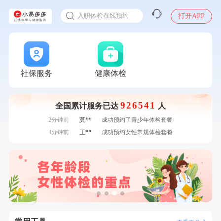
感染人偏肺病毒就会得肺炎吗
7分钟前
莫**
成功预约了健康体检一档
入职体检在线预约
打开APP
7分钟前
毛**
购买了汤臣倍健多维男士多种维生素矿物质片1.5g*60片*2
甲状腺癌怎么筛查
瓶
刚刚
罗**
购买了美的体重秤 MO-CW5 白色
刚刚
罗**
购买了美的体重秤 MO-CW5 白色
刚刚
陈**
成功预约了精英体检套餐
刚刚
陈**
成功预约了精英体检套餐
社保服务
健康体检
1分钟前
刘**
成功预约了心脑血管强化体检套餐
1分钟前
赵*
购买了油米有福B款
926541
全国累计服务已达
人
2分钟前
姜**
购买了五常稻花香2号大米
2分钟前
莫**
成功预约了青少年体检套餐
4分钟前
王**
成功预约女性常规体检套餐
4分钟前
潘*
购买了美的1.5L电热水壶HJ1522
6分钟前
李**
购买了七年五季黑咖啡速溶低脂无添加蔗糖美式咖啡粉
24g*2盒
6分钟前
周**
成功预约了男性健康套餐
7分钟前
莫**
成功预约了健康体检一档
7分钟前
毛**
购买了汤臣倍健多维男士多种维生素矿物质片1.5g*60片*2
瓶
刚刚
罗**
购买了美的体重秤 MO-CW5 白色
刚刚
罗**
购买了美的体重秤 MO-CW5 白色