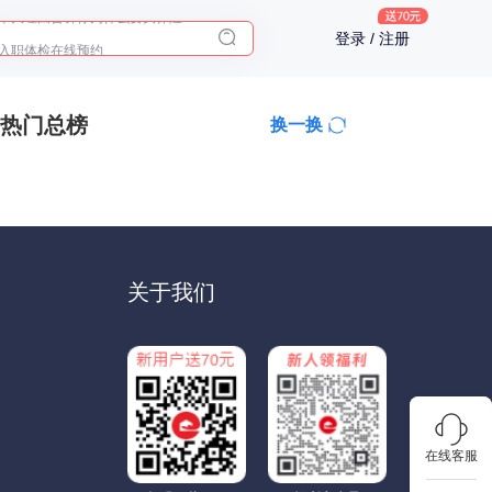
入职体检在线预约
登录 / 注册
2025年了，给父母预约体检
热门总榜
换一换
关于我们
在线客服