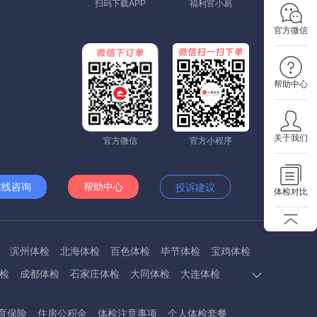
扫码下载APP
福利官小易
官方微信
帮助中心
关于我们
官方微信
官方小程序
在线咨询
帮助中心
投诉建议
体检对比
滨州体检
北海体检
百色体检
毕节体检
宝鸡体检
检
成都体检
石家庄体检
大同体检
大连体检
多斯体检
鄂州体检
抚顺体检
阜阳体检
福州体检
育保险
住房公积金
体检注意事项
个人体检套餐