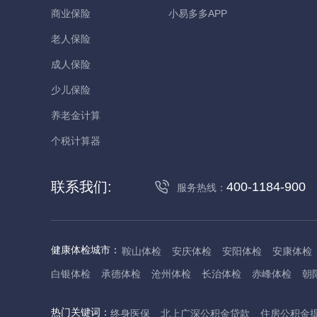
商业保险
小易多多APP
老人保险
成人保险
少儿保险
养老金计算
个税计算器
联系我们:
400-1184-900
服务热线：
健康体检城市：
鞍山体检
安庆体检
安阳体检
安康体检
白银体检
承德体检
沧州体检
长治体检
赤峰体检
朝
丹东体检
大庆体检
东营体检
德州体检
东莞体检
儋
热门关键词：
终身医保
北上广深公积金贷款
住房公积金