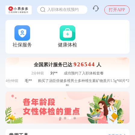
感染人偏肺病毒就会得肺炎吗
7分钟前
李**
购买了七年五季黑咖啡速溶低脂无添加蔗糖美式咖啡粉
入职体检在线预约
打开APP
24g*2盒
7分钟前
王*
购买了公牛环球旅行转换器—L07
甲状腺癌怎么筛查
刚刚
孙**
成功预约了商务应酬体检（男）
刚刚
孙**
成功预约了商务应酬体检（男）
刚刚
赵**
成功预约青春体检卡（女）
刚刚
赵**
成功预约青春体检卡（女）
社保服务
健康体检
1分钟前
熊**
购买了时尚羽毛球套装ES-YM601
1分钟前
陆**
购买了固本堂阿胶糕传统口味400g
926544
全国累计服务已达
人
2分钟前
郑**
成功预约了脑血管系统套餐
2分钟前
刘**
成功预约了入职体检套餐
4分钟前
毛**
购买了汤臣倍健多维男士多种维生素矿物质片1.5g*60片*2
瓶
4分钟前
袁**
购买了美的体重秤 MO-CW5 白色
6分钟前
叶**
成功预约了女性防癌筛查套餐
6分钟前
董**
成功预约了男性体检套餐
7分钟前
李**
购买了七年五季黑咖啡速溶低脂无添加蔗糖美式咖啡粉
24g*2盒
7分钟前
王*
购买了公牛环球旅行转换器—L07
刚刚
孙**
成功预约了商务应酬体检（男）
刚刚
孙**
成功预约了商务应酬体检（男）