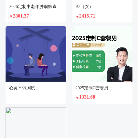
2026定制中老年肿瘤筛查套餐（女）
B3（女）
2801.37
2415.71
￥
￥
心灵木偶测试
2025定制C套餐男
1331.68
￥