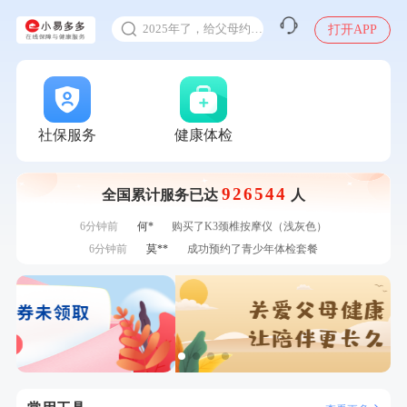
甲状腺癌怎么筛查
刚刚
姜**
购买了五常稻花香2号大米
2025年了，给父母约个体检
打开APP
刚刚
刘**
成功预约了入职体检套餐
体检前能吃药吗
刚刚
刘**
成功预约了入职体检套餐
十大理由告诉你为什么要买保险
1分钟前
江**
成功预约了女性VIP体检套餐
感染人偏肺病毒就会得肺炎吗
1分钟前
周**
购买了BP3颈椎热敷枕
入职体检在线预约
2分钟前
毛**
购买了汤臣倍健多维男士多种维生素矿物质片1.5g*60片*2
社保服务
健康体检
瓶
2分钟前
柯**
成功预约了关怀老人B套餐
甲状腺癌怎么筛查
4分钟前
苗**
成功预约了男性婚前体检基础套餐
926544
全国累计服务已达
人
4分钟前
王*
购买了公牛环球旅行转换器—L07
6分钟前
何*
购买了K3颈椎按摩仪（浅灰色）
6分钟前
莫**
成功预约了青少年体检套餐
7分钟前
林**
成功预约了女性健康套餐二档
7分钟前
何**
购买了姚朵朵-1000g粗粮生活礼盒
刚刚
姜**
购买了五常稻花香2号大米
刚刚
姜**
购买了五常稻花香2号大米