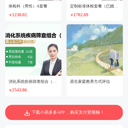
体检科（男性）A套餐
定制标准体检套餐（已婚女）【不支持回乡证】
1230.02
1702.69
￥
￥
消化系统疾病筛查组合（女）N2
原生家庭教养方式评估
2543.86
￥
下载小易多多APP ，购买支付更顺畅！