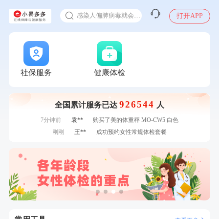
十大理由告诉你为什么要买保险
1分钟前
陆**
购买了固本堂阿胶糕传统口味400g
感染人偏肺病毒就会得肺炎吗
打开APP
1分钟前
姜**
购买了五常稻花香2号大米
入职体检在线预约
2分钟前
江**
成功预约了女性VIP体检套餐
甲状腺癌怎么筛查
2分钟前
王**
成功预约了企业招工体检套餐
4分钟前
毛**
购买了汤臣倍健多维男士多种维生素矿物质片1.5g*60片*2
瓶
4分钟前
黎**
购买了厨房家用多功能不锈钢刀具六件套装
社保服务
健康体检
6分钟前
肖**
成功预约了坐班族体检套餐（男）
6分钟前
孙**
成功预约了商务应酬体检（男）
926544
全国累计服务已达
人
7分钟前
戴*
购买了便携式手持小风扇
7分钟前
袁**
购买了美的体重秤 MO-CW5 白色
刚刚
王**
成功预约女性常规体检套餐
刚刚
王**
成功预约女性常规体检套餐