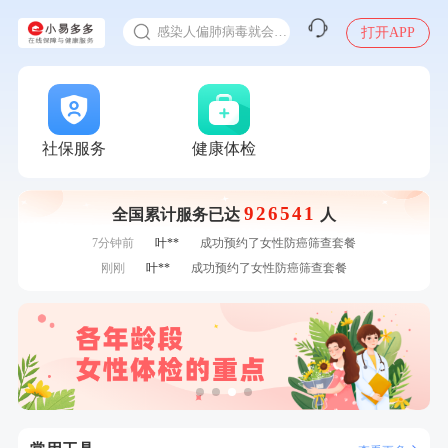
十大理由告诉你为什么要买保险
1分钟前
黎**
购买了厨房家用多功能不锈钢刀具六件套装
感染人偏肺病毒就会得肺炎吗
打开APP
1分钟前
江**
成功预约了女性VIP体检套餐
入职体检在线预约
2分钟前
李**
成功预约了白领女士体检套餐
甲状腺癌怎么筛查
2分钟前
陆**
购买了固本堂阿胶糕传统口味400g
4分钟前
周**
购买了BP3颈椎热敷枕
4分钟前
杜**
成功预约了标准体检套餐（男）
社保服务
健康体检
6分钟前
李**
成功预约了老年女性体检套餐
6分钟前
罗**
购买了美的体重秤 MO-CW5 白色
926541
全国累计服务已达
人
7分钟前
林**
购买了宁安堡新疆无核红枣干150g*2
7分钟前
叶**
成功预约了女性防癌筛查套餐
刚刚
叶**
成功预约了女性防癌筛查套餐
刚刚
叶**
成功预约了女性防癌筛查套餐