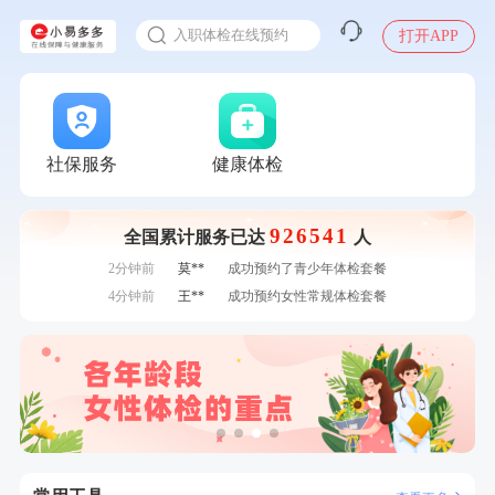
感染人偏肺病毒就会得肺炎吗
7分钟前
莫**
成功预约了健康体检一档
入职体检在线预约
打开APP
7分钟前
毛**
购买了汤臣倍健多维男士多种维生素矿物质片1.5g*60片*2
瓶
甲状腺癌怎么筛查
刚刚
罗**
购买了美的体重秤 MO-CW5 白色
刚刚
罗**
购买了美的体重秤 MO-CW5 白色
刚刚
陈**
成功预约了精英体检套餐
刚刚
陈**
成功预约了精英体检套餐
社保服务
健康体检
1分钟前
刘**
成功预约了心脑血管强化体检套餐
1分钟前
赵*
购买了油米有福B款
926541
全国累计服务已达
人
2分钟前
姜**
购买了五常稻花香2号大米
2分钟前
莫**
成功预约了青少年体检套餐
4分钟前
王**
成功预约女性常规体检套餐
4分钟前
潘*
购买了美的1.5L电热水壶HJ1522
6分钟前
李**
购买了七年五季黑咖啡速溶低脂无添加蔗糖美式咖啡粉
24g*2盒
6分钟前
周**
成功预约了男性健康套餐
7分钟前
莫**
成功预约了健康体检一档
7分钟前
毛**
购买了汤臣倍健多维男士多种维生素矿物质片1.5g*60片*2
瓶
刚刚
罗**
购买了美的体重秤 MO-CW5 白色
刚刚
罗**
购买了美的体重秤 MO-CW5 白色