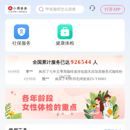
入职体检在线预约
7分钟前
袁**
购买了美的体重秤 MO-CW5 白色
甲状腺癌怎么筛查
打开APP
刚刚
毛**
成功预约了尊享版孕前套餐（女）
刚刚
毛**
成功预约了尊享版孕前套餐（女）
刚刚
刘**
成功预约了入职体检套餐
刚刚
刘**
成功预约了入职体检套餐
1分钟前
姜**
购买了五常稻花香2号大米
社保服务
健康体检
1分钟前
罗**
购买了美的体重秤 MO-CW5 白色
2分钟前
刘**
成功预约了入职体检套餐
926544
全国累计服务已达
人
2分钟前
黄**
成功预约了中老年套餐
4分钟前
李**
购买了七年五季黑咖啡速溶低脂无添加蔗糖美式咖啡粉
24g*2盒
4分钟前
熊**
购买了时尚羽毛球套装ES-YM601
6分钟前
江**
成功预约了女性VIP体检套餐
6分钟前
林**
成功预约糖尿病强化体检套餐
7分钟前
何**
购买了姚朵朵-1000g粗粮生活礼盒
7分钟前
袁**
购买了美的体重秤 MO-CW5 白色
刚刚
毛**
成功预约了尊享版孕前套餐（女）
刚刚
毛**
成功预约了尊享版孕前套餐（女）