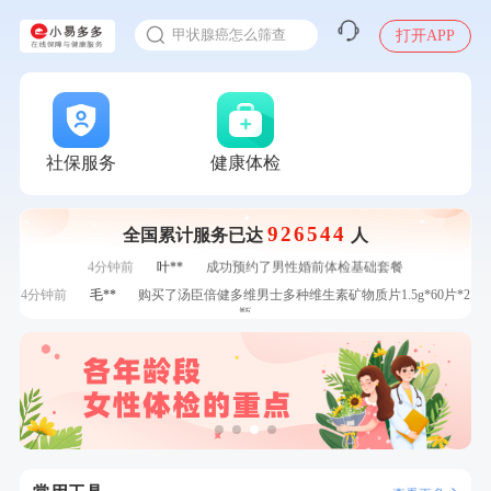
入职体检在线预约
7分钟前
王*
购买了公牛环球旅行转换器—L07
甲状腺癌怎么筛查
打开APP
刚刚
林**
购买了小熊电烤箱 DKX-F10M6
刚刚
林**
购买了小熊电烤箱 DKX-F10M6
刚刚
刘**
成功预约了心脑血管强化体检套餐
刚刚
刘**
成功预约了心脑血管强化体检套餐
1分钟前
杜**
成功预约了标准体检套餐（男）
社保服务
健康体检
1分钟前
罗**
购买了美的体重秤 MO-CW5 白色
2分钟前
何**
购买了姚朵朵-1000g粗粮生活礼盒
926544
全国累计服务已达
人
2分钟前
郑**
成功预约了脑血管系统套餐
4分钟前
叶**
成功预约了男性婚前体检基础套餐
4分钟前
毛**
购买了汤臣倍健多维男士多种维生素矿物质片1.5g*60片*2
瓶
6分钟前
林**
购买了宁安堡新疆无核红枣干150g*2
6分钟前
赵**
成功预约青春体检卡（女）
7分钟前
林**
成功预约糖尿病强化体检套餐
7分钟前
王*
购买了公牛环球旅行转换器—L07
刚刚
林**
购买了小熊电烤箱 DKX-F10M6
刚刚
林**
购买了小熊电烤箱 DKX-F10M6