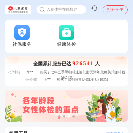
感染人偏肺病毒就会得肺炎吗
7分钟前
毛**
购买了汤臣倍健多维男士多种维生素矿物质片1.5g*60片*2
入职体检在线预约
打开APP
瓶
7分钟前
林**
成功预约糖尿病强化体检套餐
甲状腺癌怎么筛查
刚刚
王**
成功预约女性常规体检套餐
刚刚
王**
成功预约女性常规体检套餐
刚刚
毛**
购买了汤臣倍健多维男士多种维生素矿物质片1.5g*60片*2瓶
刚刚
毛**
购买了汤臣倍健多维男士多种维生素矿物质片1.5g*60片*2瓶
社保服务
健康体检
1分钟前
侯**
购买了汤臣倍健水飞蓟葛根丹参片（护肝片）1.02g*120片
1分钟前
李**
成功预约了青年白领男套餐
926541
全国累计服务已达
人
2分钟前
肖**
成功预约了妇科套餐
2分钟前
李**
购买了七年五季黑咖啡速溶低脂无添加蔗糖美式咖啡粉
24g*2盒
4分钟前
毛**
购买了联创雅斯奶锅DF-CP103M
4分钟前
肖**
成功预约了坐班族体检套餐（男）
6分钟前
林**
成功预约糖尿病强化体检套餐
6分钟前
林**
购买了小熊电烤箱 DKX-F10M6
7分钟前
毛**
购买了汤臣倍健多维男士多种维生素矿物质片1.5g*60片*2
瓶
7分钟前
林**
成功预约糖尿病强化体检套餐
刚刚
王**
成功预约女性常规体检套餐
刚刚
王**
成功预约女性常规体检套餐