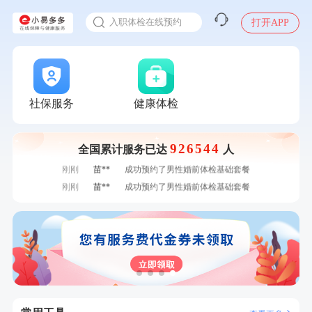
感染人偏肺病毒就会得肺炎吗
1分钟前
毛**
购买了汤臣倍健多维男士多种维生素矿物质片1.5g*60片*2
入职体检在线预约
打开APP
瓶
2分钟前
肖**
成功预约了妇科套餐
甲状腺癌怎么筛查
2分钟前
林**
成功预约糖尿病强化体检套餐
4分钟前
林**
购买了小熊电烤箱 DKX-F10M6
4分钟前
袁**
购买了美的体重秤 MO-CW5 白色
6分钟前
毛**
成功预约了尊享版孕前套餐（女）
社保服务
健康体检
6分钟前
叶**
成功预约了女性防癌筛查套餐
7分钟前
毛**
购买了联创雅斯奶锅DF-CP103M
926544
全国累计服务已达
人
7分钟前
潘*
购买了美的1.5L电热水壶HJ1522
刚刚
苗**
成功预约了男性婚前体检基础套餐
刚刚
苗**
成功预约了男性婚前体检基础套餐