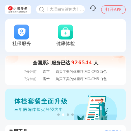
体检前能吃药吗
刚刚
周**
成功预约了男性健康套餐
十大理由告诉你为什么要买保险
打开APP
1分钟前
林**
购买了宁安堡新疆无核红枣干150g*2
感染人偏肺病毒就会得肺炎吗
1分钟前
李**
购买了七年五季黑咖啡速溶低脂无添加蔗糖美式咖啡粉
24g*2盒
入职体检在线预约
2分钟前
叶**
成功预约了男性婚前体检基础套餐
甲状腺癌怎么筛查
2分钟前
江**
成功预约了标准套餐（男）
4分钟前
毛**
购买了联创雅斯奶锅DF-CP103M
社保服务
健康体检
4分钟前
何**
购买了姚朵朵-1000g粗粮生活礼盒
6分钟前
孙**
成功预约了商务应酬体检（男）
926544
全国累计服务已达
人
6分钟前
肖**
成功预约了坐班族体检套餐（男）
7分钟前
袁**
购买了美的体重秤 MO-CW5 白色
7分钟前
袁**
购买了美的体重秤 MO-CW5 白色
刚刚
杜**
成功预约了标准体检套餐（男）
刚刚
杜**
成功预约了标准体检套餐（男）