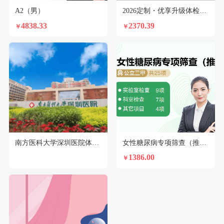
A2（男）
2026定制・优享升级体检套餐-已婚女
4838.33
2370.39
￥
￥
南方医科大学深圳医院体检中心
女性糖尿病专项筛查（推荐版）
1386.00
￥