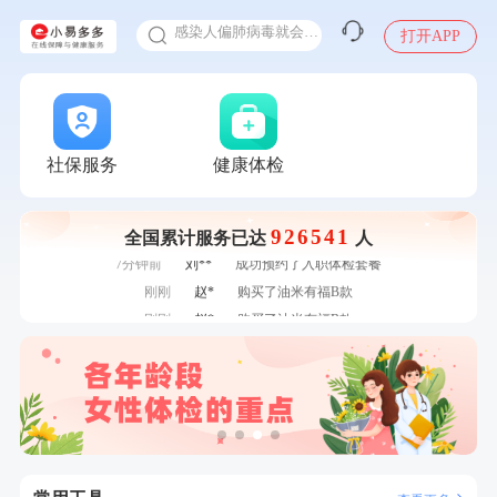
1分钟前
黄**
成功预约了中老年套餐
感染人偏肺病毒就会得肺炎吗
1分钟前
王**
成功预约了企业招工体检套餐
打开APP
入职体检在线预约
2分钟前
姜**
购买了五常稻花香2号大米
甲状腺癌怎么筛查
2分钟前
侯**
购买了汤臣倍健水飞蓟葛根丹参片（护肝片）1.02g*120片
4分钟前
江**
成功预约了女性VIP体检套餐
4分钟前
赵**
成功预约青春体检卡（女）
社保服务
健康体检
6分钟前
周**
购买了BP3颈椎热敷枕
6分钟前
何**
购买了姚朵朵-1000g粗粮生活礼盒
7分钟前
董**
成功预约了男性体检套餐
926541
全国累计服务已达
人
7分钟前
刘**
成功预约了入职体检套餐
刚刚
赵*
购买了油米有福B款
刚刚
赵*
购买了油米有福B款