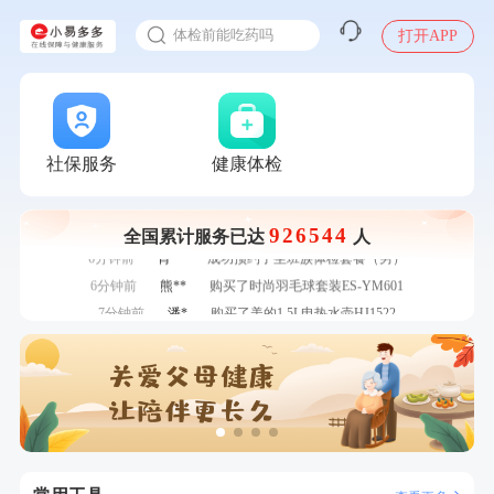
刚刚
林**
成功预约糖尿病强化体检套餐
2025年了，给父母约个体检
刚刚
林**
购买了小熊电烤箱 DKX-F10M6
体检前能吃药吗
打开APP
刚刚
林**
购买了小熊电烤箱 DKX-F10M6
十大理由告诉你为什么要买保险
1分钟前
毛**
购买了联创雅斯奶锅DF-CP103M
感染人偏肺病毒就会得肺炎吗
1分钟前
刘**
成功预约了入职体检套餐
入职体检在线预约
2分钟前
郑**
成功预约了脑血管系统套餐
甲状腺癌怎么筛查
社保服务
健康体检
2分钟前
姜**
购买了五常稻花香2号大米
4分钟前
谭**
购买了中粮可益康红豆薏米粉500g
4分钟前
柯**
成功预约了关怀老人B套餐
926544
全国累计服务已达
人
6分钟前
肖**
成功预约了坐班族体检套餐（男）
6分钟前
熊**
购买了时尚羽毛球套装ES-YM601
7分钟前
潘*
购买了美的1.5L电热水壶HJ1522
7分钟前
黄**
成功预约了中老年套餐
刚刚
林**
成功预约糖尿病强化体检套餐
刚刚
林**
成功预约糖尿病强化体检套餐