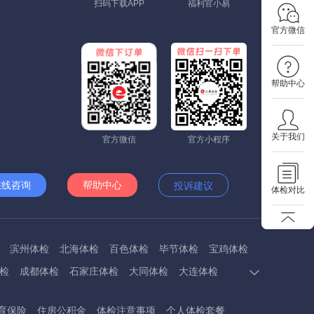
扫码下载APP
福利官小易
官方微信
帮助中心
关于我们
官方微信
官方小程序
在线咨询
帮助中心
投诉建议
体检对比
滨州体检
北海体检
百色体检
毕节体检
宝鸡体检
检
成都体检
石家庄体检
大同体检
大连体检
多斯体检
鄂州体检
抚顺体检
阜阳体检
福州体检
育保险
住房公积金
体检注意事项
个人体检套餐