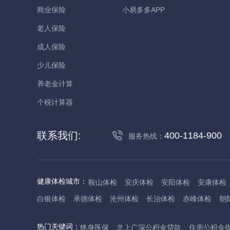
商业保险
小易多多APP
老人保险
成人保险
少儿保险
养老金计算
个税计算器
联系我们:
400-1184-900
服务热线：
健康体检城市：
鞍山体检
安庆体检
安阳体检
安康体检
白银体检
承德体检
沧州体检
长治体检
赤峰体检
朝
丹东体检
大庆体检
东营体检
德州体检
东莞体检
儋
热门关键词：
终身医保
北上广深公积金贷款
住房公积金