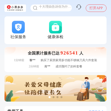
十大理由告诉你为什么要买保险
打开APP
感染人偏肺病毒就会得肺炎吗
入职体检在线预约
7分钟前
林**
购买了宁安堡新疆无核红枣干150g*2
甲状腺癌怎么筛查
7分钟前
周**
购买了BP3颈椎热敷枕
刚刚
李**
成功预约了老年女性体检套餐
刚刚
李**
成功预约了老年女性体检套餐
社保服务
健康体检
刚刚
林**
成功预约糖尿病强化体检套餐
刚刚
林**
成功预约糖尿病强化体检套餐
926541
全国累计服务已达
人
1分钟前
谭**
购买了中粮可益康红豆薏米粉500g
1分钟前
黎**
购买了厨房家用多功能不锈钢刀具六件套装
2分钟前
肖**
成功预约了妇科套餐
2分钟前
黄**
成功预约了中老年套餐
4分钟前
李**
购买了七年五季黑咖啡速溶低脂无添加蔗糖美式咖啡粉
24g*2盒
4分钟前
毛**
购买了汤臣倍健多维男士多种维生素矿物质片1.5g*60片*2
瓶
6分钟前
姜**
成功预约了女性VIP体检套餐
6分钟前
董**
成功预约了男性体检套餐
7分钟前
林**
购买了宁安堡新疆无核红枣干150g*2
7分钟前
周**
购买了BP3颈椎热敷枕