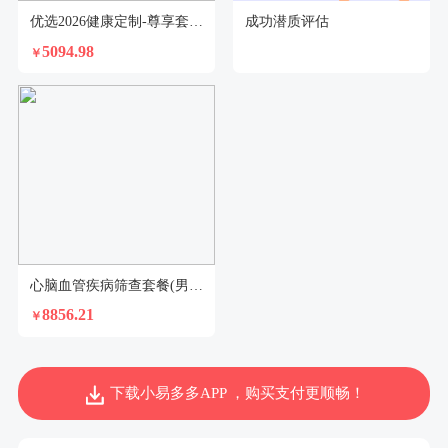
优选2026健康定制-尊享套餐（已婚女）
成功潜质评估
5094.98
￥
心脑血管疾病筛查套餐(男)2026-5
8856.21
￥
下载小易多多APP ，购买支付更顺畅！