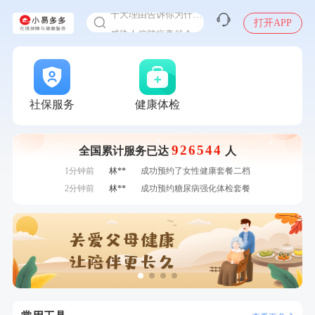
十大理由告诉你为什么要买保险
打开APP
感染人偏肺病毒就会得肺炎吗
入职体检在线预约
7分钟前
何*
购买了K3颈椎按摩仪（浅灰色）
甲状腺癌怎么筛查
7分钟前
姜**
成功预约了女性VIP体检套餐
刚刚
张**
成功预约了心脏病套餐
刚刚
张**
成功预约了心脏病套餐
社保服务
健康体检
刚刚
毛**
购买了联创雅斯奶锅DF-CP103M
刚刚
毛**
购买了联创雅斯奶锅DF-CP103M
926544
全国累计服务已达
人
1分钟前
戴*
购买了便携式手持小风扇
1分钟前
林**
成功预约了女性健康套餐二档
2分钟前
林**
成功预约糖尿病强化体检套餐
2分钟前
林**
购买了小熊电烤箱 DKX-F10M6
4分钟前
周**
购买了BP3颈椎热敷枕
4分钟前
刘**
成功预约了入职体检套餐
6分钟前
赵**
成功预约青春体检卡（女）
6分钟前
赵*
购买了油米有福B款
7分钟前
何*
购买了K3颈椎按摩仪（浅灰色）
7分钟前
姜**
成功预约了女性VIP体检套餐