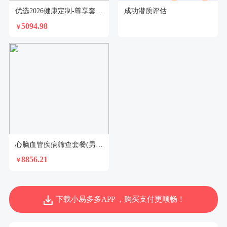
优选2026健康定制-尊享套餐（已婚女）
成功潜质评估
5094.98
￥
心脑血管疾病筛查套餐(男)2026-5
8856.21
￥
下载小易多多APP ，购买支付更顺畅！