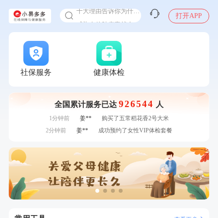
十大理由告诉你为什么要买保险
打开APP
感染人偏肺病毒就会得肺炎吗
入职体检在线预约
7分钟前
毛**
购买了汤臣倍健多维男士多种维生素矿物质片1.5g*60片*2
瓶
甲状腺癌怎么筛查
7分钟前
林**
购买了小熊电烤箱 DKX-F10M6
刚刚
郑**
成功预约了脑血管系统套餐
刚刚
郑**
成功预约了脑血管系统套餐
社保服务
健康体检
刚刚
王**
成功预约了企业招工体检套餐
刚刚
王**
成功预约了企业招工体检套餐
926544
全国累计服务已达
人
1分钟前
周**
购买了BP3颈椎热敷枕
1分钟前
姜**
购买了五常稻花香2号大米
2分钟前
姜**
成功预约了女性VIP体检套餐
2分钟前
李**
成功预约了老年女性体检套餐
4分钟前
陆**
购买了固本堂阿胶糕传统口味400g
4分钟前
潘*
购买了美的1.5L电热水壶HJ1522
6分钟前
赵**
成功预约青春体检卡（女）
6分钟前
张**
成功预约糖尿病强化体检套餐
7分钟前
毛**
购买了汤臣倍健多维男士多种维生素矿物质片1.5g*60片*2
瓶
7分钟前
林**
购买了小熊电烤箱 DKX-F10M6