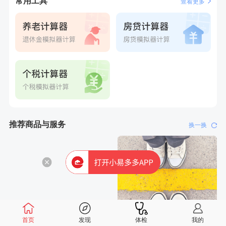
常用工具
查看更多
6分钟前
周**
购买了BP3颈椎热敷枕
7分钟前
李**
购买了七年五季黑咖啡速溶低脂无添加蔗糖美式咖啡粉
24g*2盒
7分钟前
董**
成功预约了男性体检套餐
刚刚
肖**
成功预约了坐班族体检套餐（男）
刚刚
肖**
成功预约了坐班族体检套餐（男）
推荐商品与服务
换一换
首页
发现
体检
我的