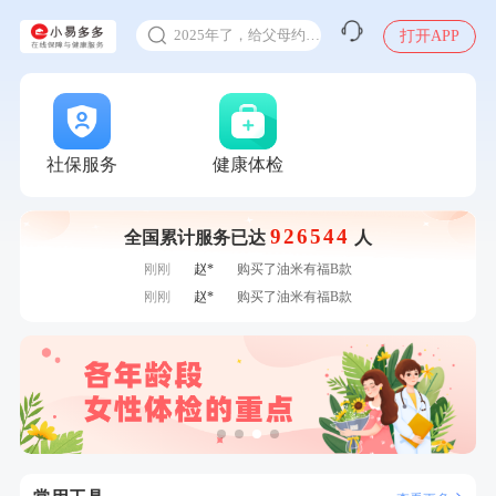
甲状腺癌怎么筛查
2025年了，给父母约个体检
打开APP
体检前能吃药吗
十大理由告诉你为什么要买保险
感染人偏肺病毒就会得肺炎吗
7分钟前
李**
购买了七年五季黑咖啡速溶低脂无添加蔗糖美式咖啡粉
入职体检在线预约
社保服务
健康体检
24g*2盒
7分钟前
董**
成功预约了男性体检套餐
甲状腺癌怎么筛查
刚刚
肖**
成功预约了坐班族体检套餐（男）
926544
全国累计服务已达
人
刚刚
肖**
成功预约了坐班族体检套餐（男）
刚刚
赵*
购买了油米有福B款
刚刚
赵*
购买了油米有福B款
1分钟前
熊**
购买了时尚羽毛球套装ES-YM601
1分钟前
黄**
成功预约了中老年套餐
2分钟前
李**
成功预约了青年白领男套餐
2分钟前
姜**
购买了五常稻花香2号大米
4分钟前
袁**
购买了美的体重秤 MO-CW5 白色
4分钟前
江**
成功预约了女性VIP体检套餐
6分钟前
江**
成功预约了标准套餐（男）