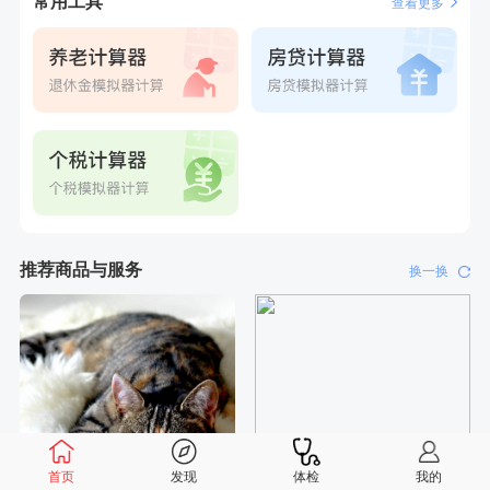
常用工具
查看更多
4分钟前
李**
成功预约了白领女士体检套餐
6分钟前
周**
成功预约了男性健康套餐
6分钟前
林**
购买了小熊电烤箱 DKX-F10M6
7分钟前
毛**
购买了汤臣倍健多维男士多种维生素矿物质片1.5g*60片*2
瓶
7分钟前
赵**
成功预约青春体检卡（女）
刚刚
陈**
成功预约了精英体检套餐
刚刚
陈**
成功预约了精英体检套餐
推荐商品与服务
换一换
首页
发现
体检
我的