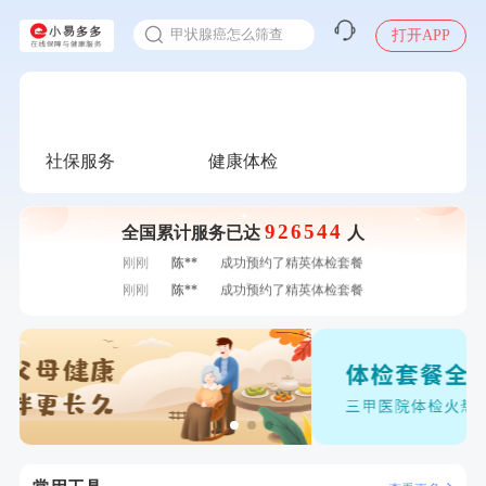
甲状腺癌怎么筛查
打开APP
2025年了，给父母约个体检
体检前能吃药吗
十大理由告诉你为什么要买保险
感染人偏肺病毒就会得肺炎吗
社保服务
健康体检
入职体检在线预约
7分钟前
毛**
购买了汤臣倍健多维男士多种维生素矿物质片1.5g*60片*2
甲状腺癌怎么筛查
瓶
926544
7分钟前
赵**
成功预约青春体检卡（女）
全国累计服务已达
人
刚刚
陈**
成功预约了精英体检套餐
刚刚
陈**
成功预约了精英体检套餐
刚刚
罗**
购买了美的体重秤 MO-CW5 白色
刚刚
罗**
购买了美的体重秤 MO-CW5 白色
1分钟前
赵*
购买了油米有福B款
1分钟前
苗**
成功预约了男性婚前体检基础套餐
2分钟前
莫**
成功预约了青少年体检套餐
2分钟前
毛**
购买了联创雅斯奶锅DF-CP103M
4分钟前
潘*
购买了美的1.5L电热水壶HJ1522