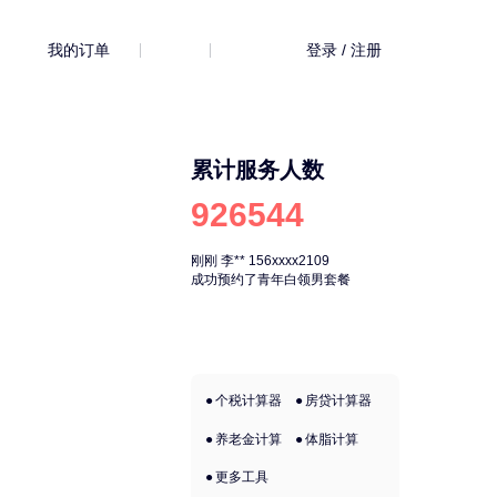
我的订单
登录 / 注册
累计服务人数
926544
刚刚
李**
156xxxx2109
刚刚
李**
156xx
成功预约了青年白领男套餐
成功预约了青年
个税计算器
房贷计算器
养老金计算
体脂计算
更多工具