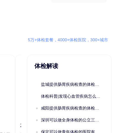
5万+体检套餐，4000+体检医院，300+城市
体检解读
盐城提供肠胃疾病检查的体检套餐有哪些？体检机构有哪些选择？如何预约？
体检科普|发现心血管疾病怎么办？
咸阳提供肠胃疾病检查的体检套餐有哪些？体检机构有哪些选择？如何预约？
深圳可以做全身体检的公立三甲医院及体检套餐汇总
2022定制C套餐 女未婚
女性系列A未
保定可以做青年体检的医院有哪些？有哪些套餐可以选择？