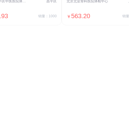
北京市昌平区中医医院体检中心
昌平区
北京北亚骨科医院体检中心
.93
563.20
销量：1000
￥
销量
＋加入对比
＋加入对比
交易透明
价格透明，无隐形套路收费，无会员
费，单月或单次付费