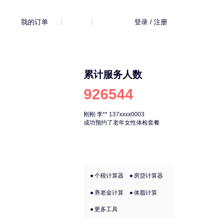
我的订单
登录 / 注册
累计服务人数
926544
刚刚
李**
137xxxx0003
刚刚
李**
137xx
成功预约了老年女性体检套餐
成功预约了老年
个税计算器
房贷计算器
养老金计算
体脂计算
更多工具