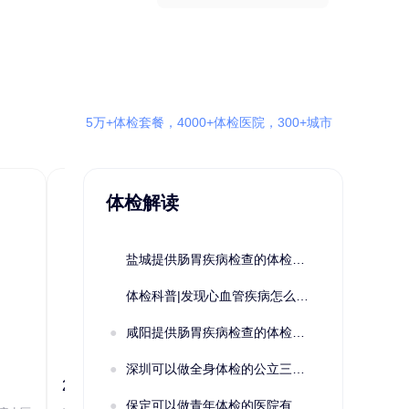
5万+体检套餐，4000+体检医院，300+城市
体检解读
盐城提供肠胃疾病检查的体检套餐有哪些？体检机构有哪些选择？如何预约？
体检科普|发现心血管疾病怎么办？
咸阳提供肠胃疾病检查的体检套餐有哪些？体检机构有哪些选择？如何预约？
深圳可以做全身体检的公立三甲医院及体检套餐汇总
2022定制C套餐 女未婚
女性系列A未
保定可以做青年体检的医院有哪些？有哪些套餐可以选择？