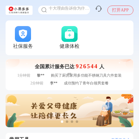
十大理由告诉你为什么要买保险
打开APP
感染人偏肺病毒就会得肺炎吗
入职体检在线预约
7分钟前
赵*
购买了油米有福B款
甲状腺癌怎么筛查
7分钟前
周**
购买了BP3颈椎热敷枕
刚刚
林**
成功预约了女性健康套餐二档
刚刚
林**
成功预约了女性健康套餐二档
社保服务
健康体检
刚刚
林**
成功预约糖尿病强化体检套餐
刚刚
林**
成功预约糖尿病强化体检套餐
926544
全国累计服务已达
人
1分钟前
毛**
购买了汤臣倍健多维男士多种维生素矿物质片1.5g*60片*2
瓶
1分钟前
黎**
购买了厨房家用多功能不锈钢刀具六件套装
2分钟前
李**
成功预约了青年白领男套餐
2分钟前
黄**
成功预约了中老年套餐
4分钟前
林**
购买了小熊电烤箱 DKX-F10M6
4分钟前
毛**
购买了汤臣倍健多维男士多种维生素矿物质片1.5g*60片*2
瓶
6分钟前
叶**
成功预约了女性防癌筛查套餐
6分钟前
董**
成功预约了男性体检套餐
7分钟前
赵*
购买了油米有福B款
7分钟前
周**
购买了BP3颈椎热敷枕