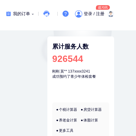
我的订单
登录 / 注册
累计服务人数
926544
刚刚
莫**
137xxxx3241
刚刚
莫**
137xx
成功预约了青少年体检套餐
成功预约了青少
个税计算器
房贷计算器
养老金计算
体脂计算
更多工具