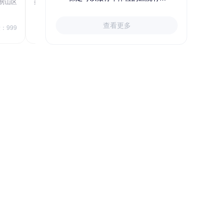
房山区
秦皇岛市第一医院体检中心
北戴河区
723.80
1709.40
查看更多
￥
：999
￥
销量：999
＋加入对比
关于小易多多
支付便捷
多渠道下单和支付，苹果&安卓
APP、电脑端网站、手机网站、微信
号均可便捷下单