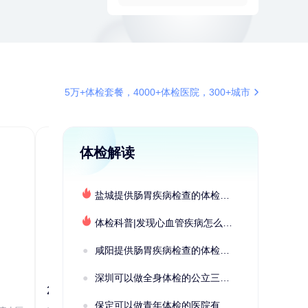
5万+体检套餐，4000+体检医院，300+城市
体检解读
盐城提供肠胃疾病检查的体检套餐有哪些？体检机构有哪些选择？如何预约？
体检科普|发现心血管疾病怎么办？
咸阳提供肠胃疾病检查的体检套餐有哪些？体检机构有哪些选择？如何预约？
深圳可以做全身体检的公立三甲医院及体检套餐汇总
2022定制C套餐 女未婚
女性系列A未
保定可以做青年体检的医院有哪些？有哪些套餐可以选择？