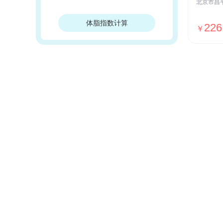
体脂指数计算
226
￥
我们的优势
安全保障
ISO27001安全认证，国家等保Ⅲ级
测评，全网SSL加密传输，用户数据
加密存储等
贴心服务