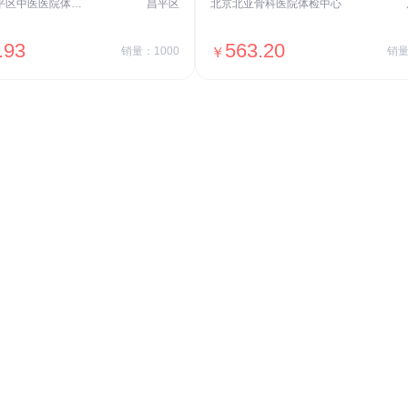
北京市昌平区中医医院体检中心
昌平区
北京北亚骨科医院体检中心
.93
563.20
销量：1000
￥
销量
＋加入对比
＋加入对比
交易透明
价格透明，无隐形套路收费，无会员
费，单月或单次付费