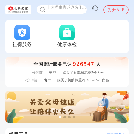
十大理由告诉你为什么要买保险
打开APP
感染人偏肺病毒就会得肺炎吗
入职体检在线预约
7分钟前
江**
成功预约了女性VIP体检套餐
甲状腺癌怎么筛查
7分钟前
熊**
购买了时尚羽毛球套装ES-YM601
刚刚
罗**
购买了美的体重秤 MO-CW5 白色
刚刚
罗**
购买了美的体重秤 MO-CW5 白色
社保服务
健康体检
刚刚
林**
成功预约了女性健康套餐二档
刚刚
林**
成功预约了女性健康套餐二档
926547
全国累计服务已达
人
1分钟前
陈**
成功预约了精英体检套餐
1分钟前
姜**
购买了五常稻花香2号大米
2分钟前
袁**
购买了美的体重秤 MO-CW5 白色
2分钟前
苗**
成功预约了男性婚前体检基础套餐
4分钟前
孙**
成功预约了商务应酬体检（男）
4分钟前
侯**
购买了汤臣倍健水飞蓟葛根丹参片（护肝片）1.02g*120片
6分钟前
黎**
购买了厨房家用多功能不锈钢刀具六件套装
6分钟前
李**
成功预约了白领女士体检套餐
7分钟前
江**
成功预约了女性VIP体检套餐
7分钟前
熊**
购买了时尚羽毛球套装ES-YM601